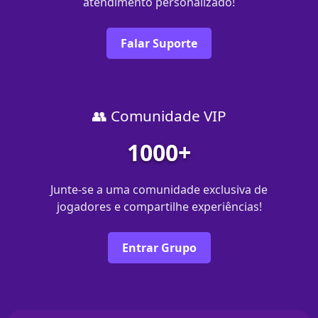
atendimento personalizado!
Falar Suporte
👥 Comunidade VIP
1000+
Junte-se a uma comunidade exclusiva de
jogadores e compartilhe experiências!
Entrar Grupo