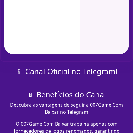
📱 Canal Oficial no Telegram!
📱 Benefícios do Canal
Descubra as vantagens de seguir a 007Game Com
Baixar no Telegram
O 007Game Com Baixar trabalha apenas com
fornecedores de jogos renomados, garantindo