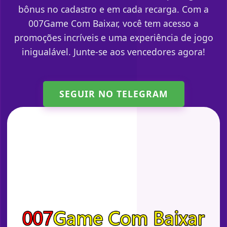
bônus no cadastro e em cada recarga. Com a
007Game Com Baixar, você tem acesso a
promoções incríveis e uma experiência de jogo
inigualável. Junte-se aos vencedores agora!
SEGUIR NO TELEGRAM