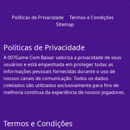
Políticas de Privacidade
Termos e Condições
Sitemap
Políticas de Privacidade
A 007Game Com Baixar valoriza a privacidade de seus
usuários e está empenhada em proteger todas as
informações pessoais fornecidas durante o uso de
nossos canais de comunicação. Todos os dados
coletados são utilizados exclusivamente para fins de
melhoria contínua da experiência de nossos jogadores.
Termos e Condições