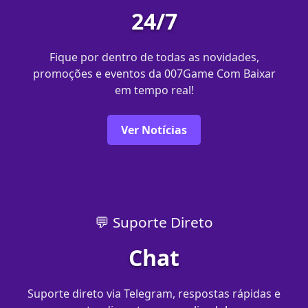
24/7
Fique por dentro de todas as novidades,
promoções e eventos da 007Game Com Baixar
em tempo real!
Ver Notícias
💬 Suporte Direto
Chat
Suporte direto via Telegram, respostas rápidas e