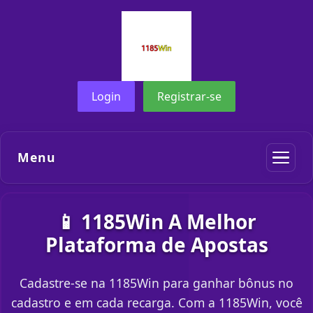
Login
Registrar-se
Menu
📱 1185Win A Melhor
Plataforma de Apostas
Cadastre-se na 1185Win para ganhar bônus no
cadastro e em cada recarga. Com a 1185Win, você