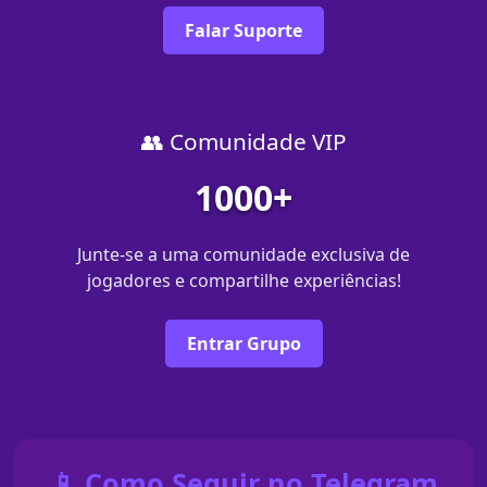
Falar Suporte
👥 Comunidade VIP
1000+
Junte-se a uma comunidade exclusiva de
jogadores e compartilhe experiências!
Entrar Grupo
📱 Como Seguir no Telegram