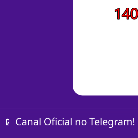
📱 Canal Oficial no Telegram!