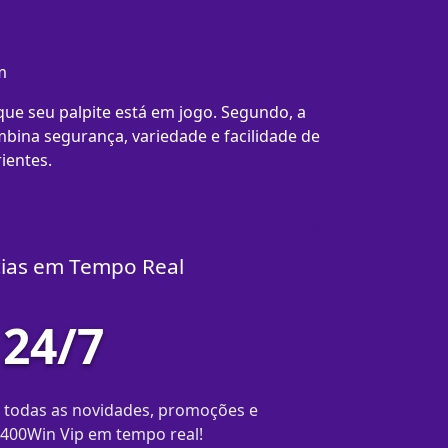
m
ue seu palpite está em jogo. Segundo, a
bina segurança, variedade e facilidade de
ientes.
cias em Tempo Real
24/7
e todas as novidades, promoções e
1400Win Vip em tempo real!