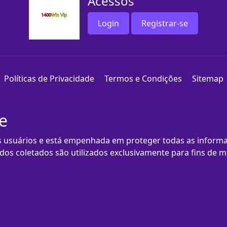
Acessos
Login
Registrar-se
Políticas de Privacidade
Termos e Condições
Sitemap
de
us usuários e está empenhada em proteger todas as inform
os coletados são utilizados exclusivamente para fins de m