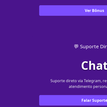
Ver Bônus
💬 Suporte Di
Cha
Suporte direto via Telegram, r
atendimento persona
Falar Suport