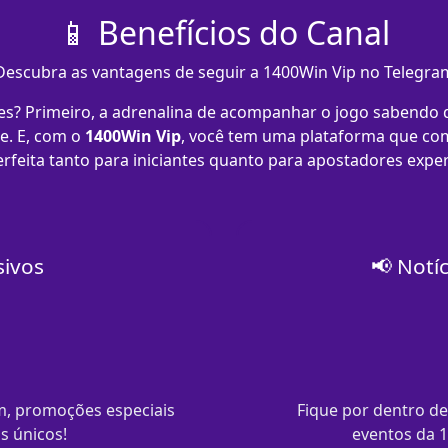
📱 Benefícios do Canal
Descubra as vantagens de seguir a 1400Win Vip no Telegra
es? Primeiro, a adrenalina de acompanhar o jogo sabendo q
te. E, com o
1400Win Vip
, você tem uma plataforma que com
erfeita tanto para iniciantes quanto para apostadores exper
sivos
📢 Notí
m, promoções especiais
Fique por dentro d
s únicos!
eventos da 