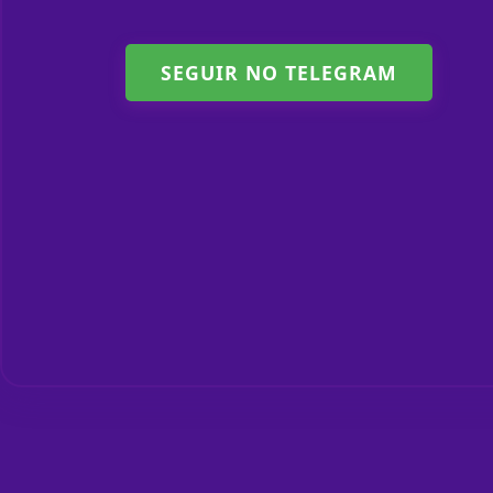
SEGUIR NO TELEGRAM