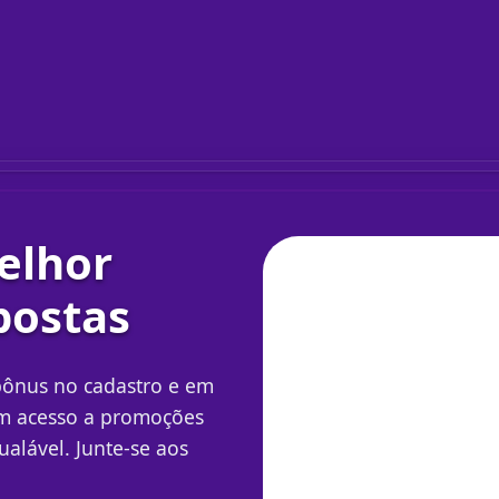
elhor
postas
bônus no cadastro e em
em acesso a promoções
ualável. Junte-se aos