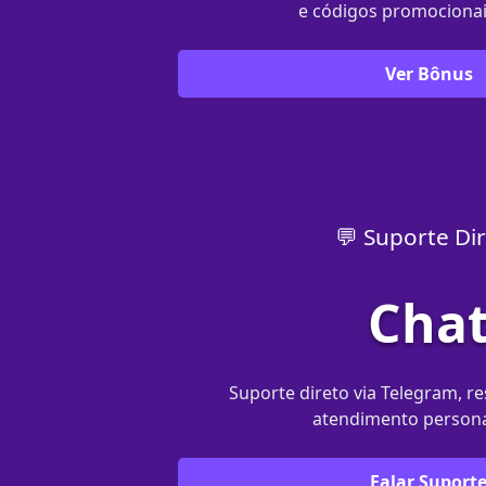
e códigos promocionai
Ver Bônus
💬 Suporte Di
Cha
Suporte direto via Telegram, r
atendimento persona
Falar Suport