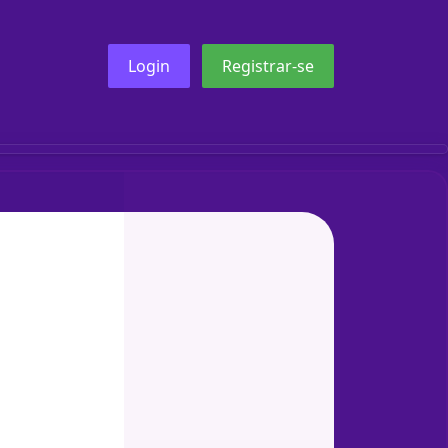
Login
Registrar-se