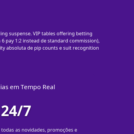
ing suspense. VIP tables offering betting
m 6 pay 1:2 instead de standard commission),
ty absoluta de pip counts e suit recognition
cias em Tempo Real
24/7
e todas as novidades, promoções e