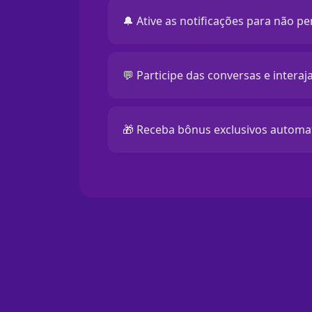
🔔 Ative as notificações para não p
💬 Participe das conversas e interaj
🎁 Receba bônus exclusivos autom