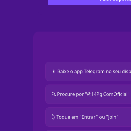
📱 Baixe o app Telegram no seu disp
🔍 Procure por "@14Pg.ComOficial"
👆 Toque em "Entrar" ou "Join"