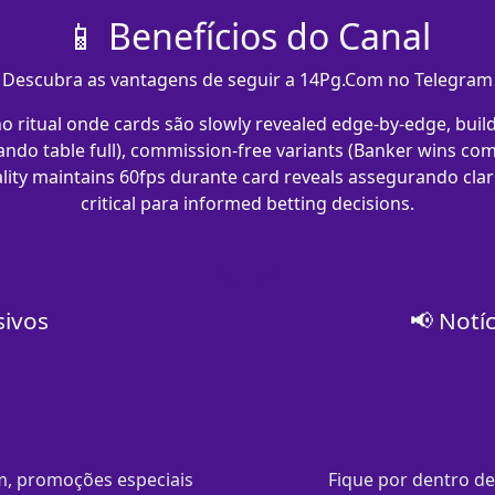
📱 Benefícios do Canal
Descubra as vantagens de seguir a 14Pg.Com no Telegram
no ritual onde cards são slowly revealed edge-by-edge, build
ando table full), commission-free variants (Banker wins co
ality maintains 60fps durante card reveals assegurando clari
critical para informed betting decisions.
sivos
📢 Notí
m, promoções especiais
Fique por dentro d