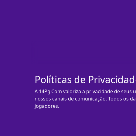
Políticas de Privacida
A 14Pg.Com valoriza a privacidade de seus
nossos canais de comunicação. Todos os dad
jogadores.