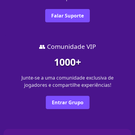
Falar Suporte
👥 Comunidade VIP
1000+
Junte-se a uma comunidade exclusiva de
jogadores e compartilhe experiências!
Entrar Grupo