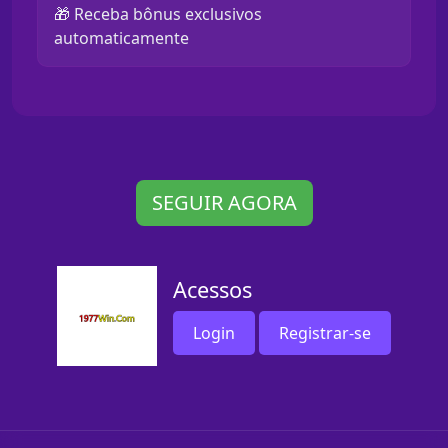
🎁 Receba bônus exclusivos
automaticamente
SEGUIR AGORA
Acessos
Login
Registrar-se