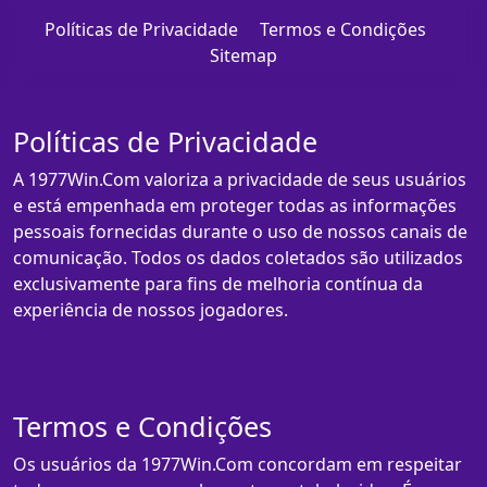
Políticas de Privacidade
Termos e Condições
Sitemap
Políticas de Privacidade
A 1977Win.Com valoriza a privacidade de seus usuários
e está empenhada em proteger todas as informações
pessoais fornecidas durante o uso de nossos canais de
comunicação. Todos os dados coletados são utilizados
exclusivamente para fins de melhoria contínua da
experiência de nossos jogadores.
Termos e Condições
Os usuários da 1977Win.Com concordam em respeitar