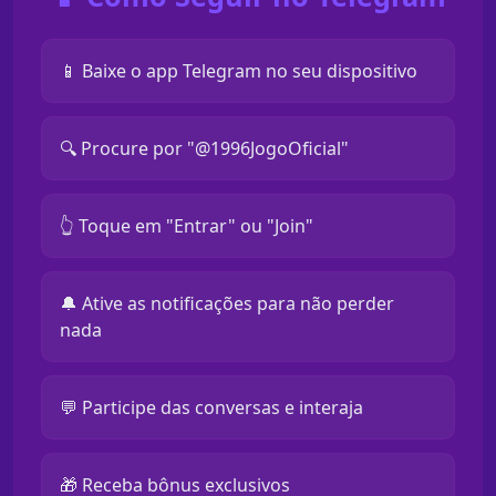
📱 Baixe o app Telegram no seu dispositivo
🔍 Procure por "@1996JogoOficial"
👆 Toque em "Entrar" ou "Join"
🔔 Ative as notificações para não perder
nada
💬 Participe das conversas e interaja
🎁 Receba bônus exclusivos