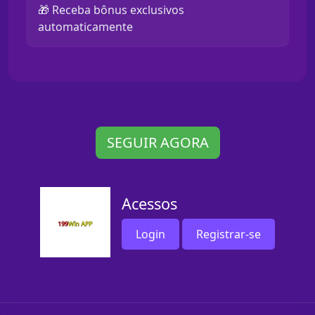
🎁 Receba bônus exclusivos
automaticamente
SEGUIR AGORA
Acessos
Login
Registrar-se