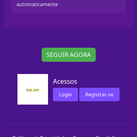
automaticamente
SEGUIR AGORA
Acessos
Login
Registrar-se