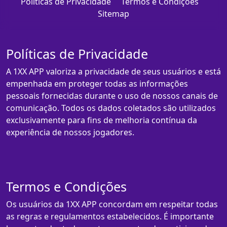
Políticas de Privacidade
Termos e Condições
Sitemap
Políticas de Privacidade
A 1XX APP valoriza a privacidade de seus usuários e está
empenhada em proteger todas as informações
pessoais fornecidas durante o uso de nossos canais de
comunicação. Todos os dados coletados são utilizados
exclusivamente para fins de melhoria contínua da
experiência de nossos jogadores.
Termos e Condições
Os usuários da 1XX APP concordam em respeitar todas
as regras e regulamentos estabelecidos. É importante