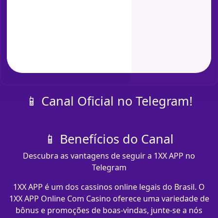
📱 Canal Oficial no Telegram!
📱 Benefícios do Canal
Descubra as vantagens de seguir a 1XX APP no
Telegram
1XX APP é um dos cassinos online legais do Brasil. O
1XX APP Online Com Casino oferece uma variedade de
bônus e promoções de boas-vindas, junte-se a nós