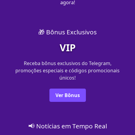
agora!
🎁 Bônus Exclusivos
VIP
Receba bônus exclusivos do Telegram,
promoções especiais e códigos promocionais
únicos!
Ver Bônus
📢 Notícias em Tempo Real