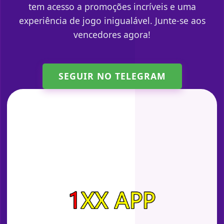
tem acesso a promoções incríveis e uma
experiência de jogo inigualável. Junte-se aos
vencedores agora!
SEGUIR NO TELEGRAM