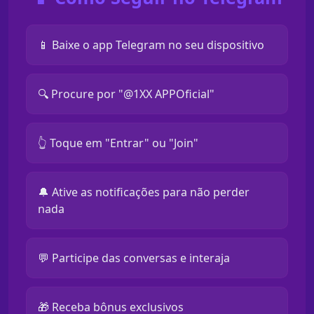
📱 Baixe o app Telegram no seu dispositivo
🔍 Procure por "@1XX APPOficial"
👆 Toque em "Entrar" ou "Join"
🔔 Ative as notificações para não perder
nada
💬 Participe das conversas e interaja
🎁 Receba bônus exclusivos