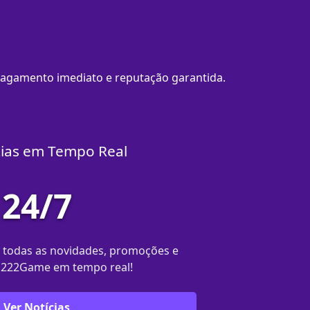
pagamento imediato e reputação garantida.
cias em Tempo Real
24/7
e todas as novidades, promoções e
 222Game em tempo real!
Ver Notícias