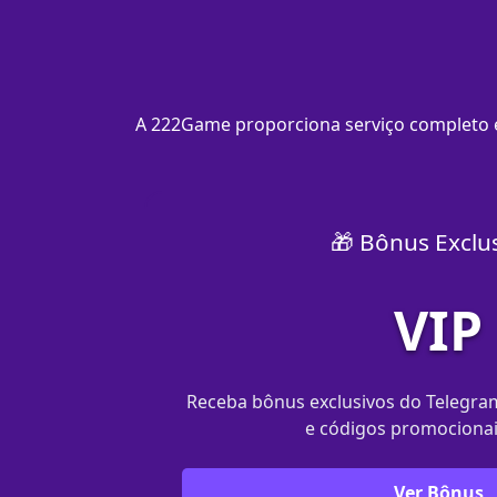
A 222Game proporciona serviço completo e
🎁 Bônus Exclu
VIP
Receba bônus exclusivos do Telegra
e códigos promocionai
Ver Bônus