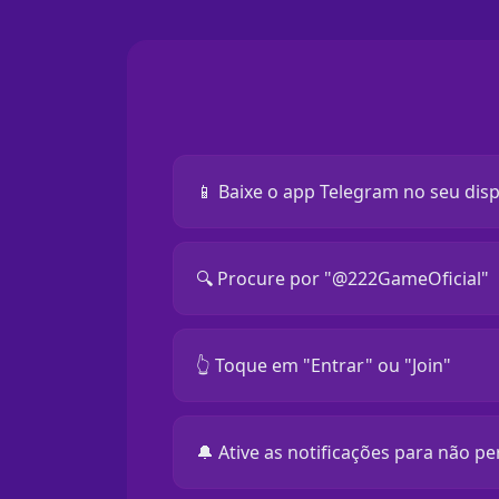
📱 Baixe o app Telegram no seu disp
🔍 Procure por "@222GameOficial"
👆 Toque em "Entrar" ou "Join"
🔔 Ative as notificações para não p