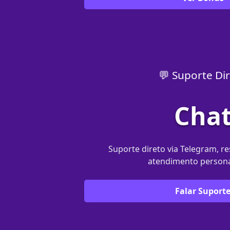
💬 Suporte Di
Cha
Suporte direto via Telegram, r
atendimento persona
Falar Suport