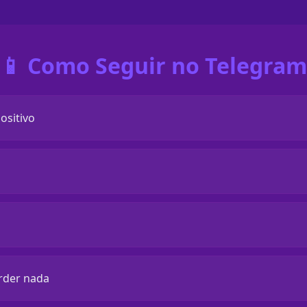
📱 Como Seguir no Telegram
ositivo
erder nada