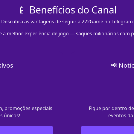
📱 Benefícios do Canal
Descubra as vantagens de seguir a 222Game no Telegram
 a melhor experiência de jogo — saques milionários com 
sivos
📢 Notí
m, promoções especiais
Fique por dentro d
s únicos!
eventos da