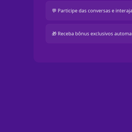
💬 Participe das conversas e interaj
🎁 Receba bônus exclusivos autom