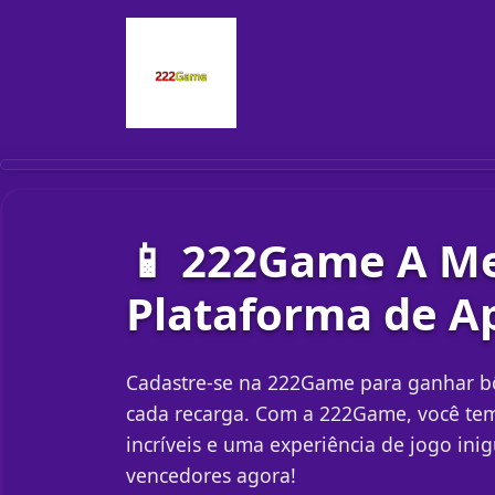
📱 222Game A M
Plataforma de A
Cadastre-se na 222Game para ganhar b
cada recarga. Com a 222Game, você te
incríveis e uma experiência de jogo inig
vencedores agora!