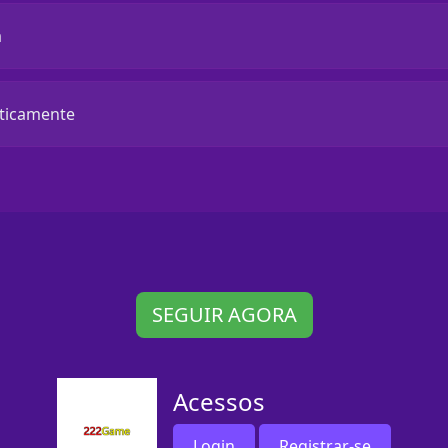
a
aticamente
SEGUIR AGORA
Acessos
Login
Registrar-se