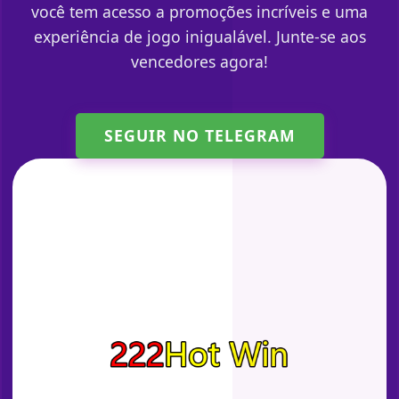
você tem acesso a promoções incríveis e uma
experiência de jogo inigualável. Junte-se aos
vencedores agora!
SEGUIR NO TELEGRAM