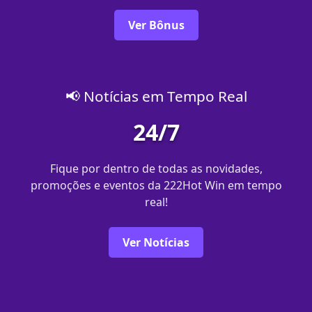
Ver Bônus
📢 Notícias em Tempo Real
24/7
Fique por dentro de todas as novidades,
promoções e eventos da 222Hot Win em tempo
real!
Ver Notícias