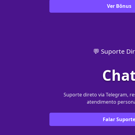
Ver Bônus
💬 Suporte Di
Cha
Suporte direto via Telegram, r
atendimento persona
Falar Suport