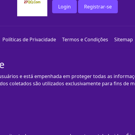
Login
Registrar-se
Políticas de Privacidade
Termos e Condições
Sitemap
de
 usuários e está empenhada em proteger todas as informaç
os coletados são utilizados exclusivamente para fins de m