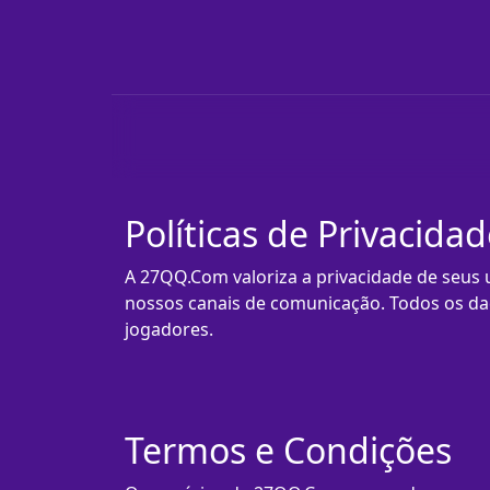
Políticas de Privacida
A 27QQ.Com valoriza a privacidade de seus
nossos canais de comunicação. Todos os dad
jogadores.
Termos e Condições