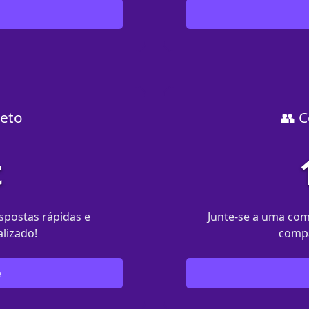
reto
👥 
t
espostas rápidas e
Junte-se a uma com
lizado!
compa
e