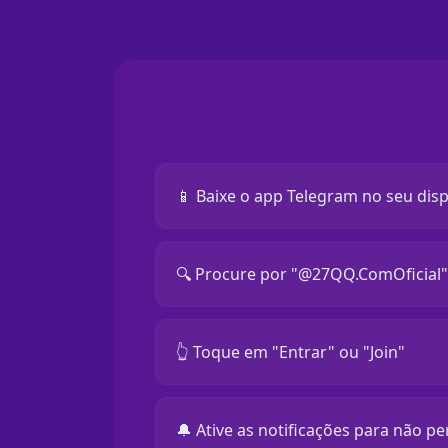
📱 Baixe o app Telegram no seu disp
🔍 Procure por "@27QQ.ComOficial"
👆 Toque em "Entrar" ou "Join"
🔔 Ative as notificações para não p