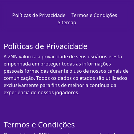
Políticas de Privacidade
Termos e Condições
Sitemap
Políticas de Privacidade
A 2NN valoriza a privacidade de seus usuários e está
empenhada em proteger todas as informações
pessoais fornecidas durante o uso de nossos canais de
comunicação. Todos os dados coletados são utilizados
exclusivamente para fins de melhoria contínua da
experiência de nossos jogadores.
Termos e Condições