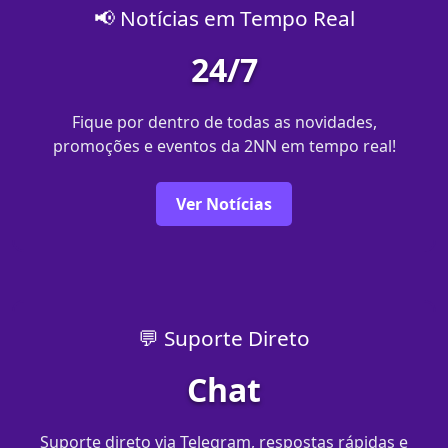
📢 Notícias em Tempo Real
24/7
Fique por dentro de todas as novidades,
promoções e eventos da 2NN em tempo real!
Ver Notícias
💬 Suporte Direto
Chat
Suporte direto via Telegram, respostas rápidas e