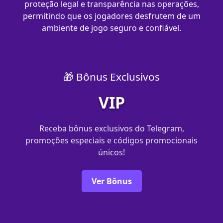
proteção legal e transparência nas operações,
permitindo que os jogadores desfrutem de um
ambiente de jogo seguro e confiável.
🎁 Bônus Exclusivos
VIP
Receba bônus exclusivos do Telegram,
promoções especiais e códigos promocionais
únicos!
Ver Bônus