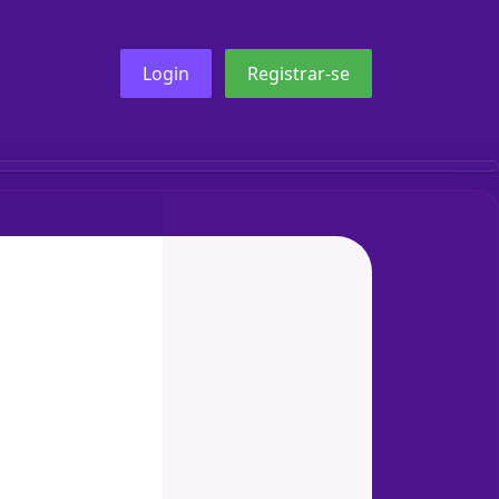
Login
Registrar-se