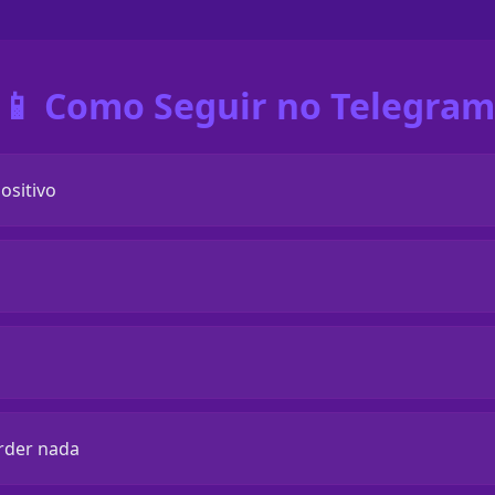
📱 Como Seguir no Telegram
ositivo
erder nada