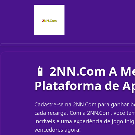
📱 2NN.Com A M
Plataforma de A
Cadastre-se na 2NN.Com para ganhar b
cada recarga. Com a 2NN.Com, você te
incríveis e uma experiência de jogo inig
vencedores agora!