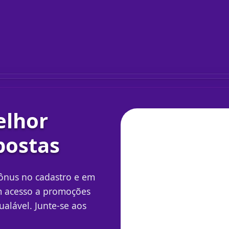
elhor
postas
ônus no cadastro e em
m acesso a promoções
ualável. Junte-se aos