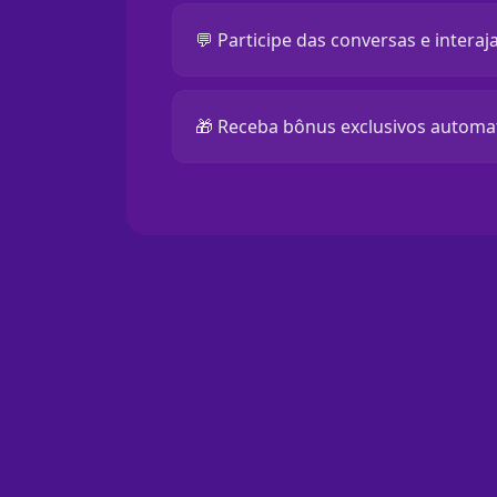
💬 Participe das conversas e interaj
🎁 Receba bônus exclusivos autom