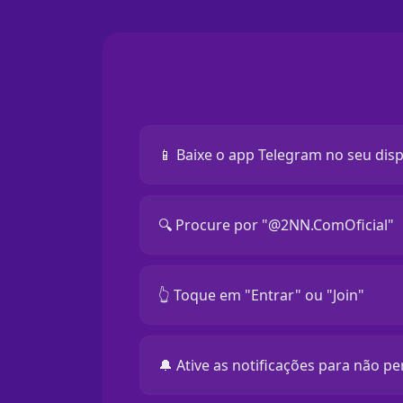
📱 Baixe o app Telegram no seu disp
🔍 Procure por "@2NN.ComOficial"
👆 Toque em "Entrar" ou "Join"
🔔 Ative as notificações para não p