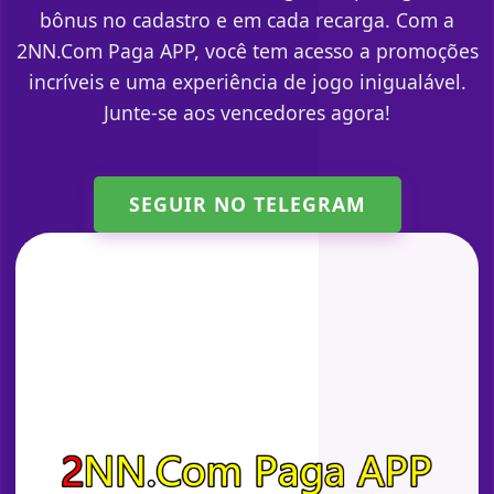
bônus no cadastro e em cada recarga. Com a
2NN.Com Paga APP, você tem acesso a promoções
incríveis e uma experiência de jogo inigualável.
Junte-se aos vencedores agora!
SEGUIR NO TELEGRAM