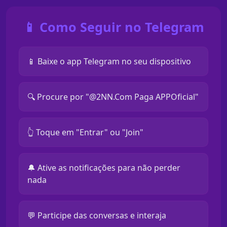
📱 Como Seguir no Telegram
📱 Baixe o app Telegram no seu dispositivo
🔍 Procure por "@2NN.Com Paga APPOficial"
👆 Toque em "Entrar" ou "Join"
🔔 Ative as notificações para não perder
nada
💬 Participe das conversas e interaja