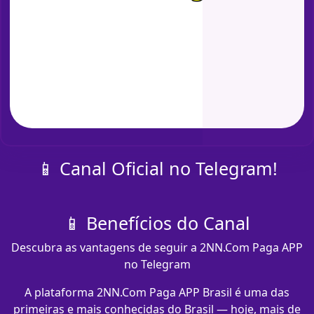
📱 Canal Oficial no Telegram!
📱 Benefícios do Canal
Descubra as vantagens de seguir a 2NN.Com Paga APP
no Telegram
A plataforma 2NN.Com Paga APP Brasil é uma das
primeiras e mais conhecidas do Brasil — hoje, mais de