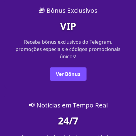
🎁 Bônus Exclusivos
VIP
Receba bônus exclusivos do Telegram,
promoções especiais e códigos promocionais
únicos!
Ver Bônus
📢 Notícias em Tempo Real
24/7