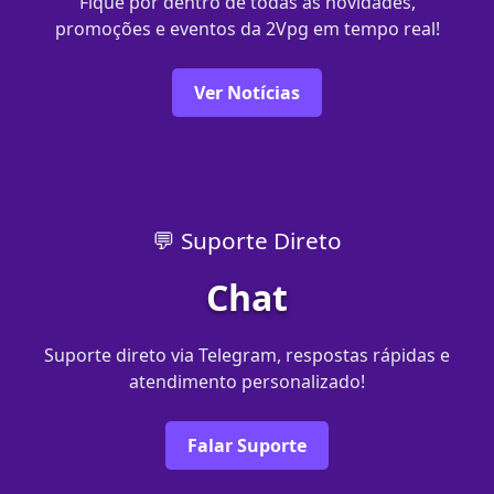
Fique por dentro de todas as novidades,
promoções e eventos da 2Vpg em tempo real!
Ver Notícias
💬 Suporte Direto
Chat
Suporte direto via Telegram, respostas rápidas e
atendimento personalizado!
Falar Suporte