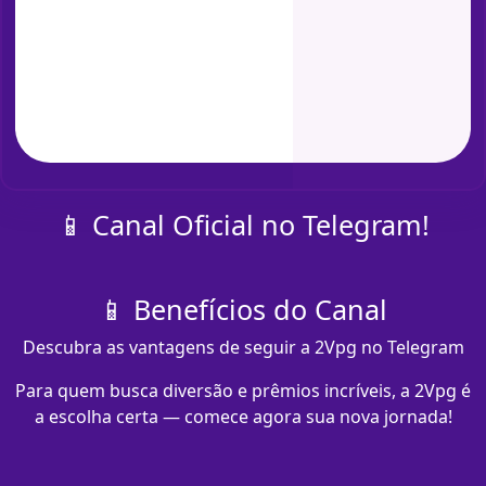
📱 Canal Oficial no Telegram!
📱 Benefícios do Canal
Descubra as vantagens de seguir a 2Vpg no Telegram
Para quem busca diversão e prêmios incríveis, a 2Vpg é
a escolha certa — comece agora sua nova jornada!