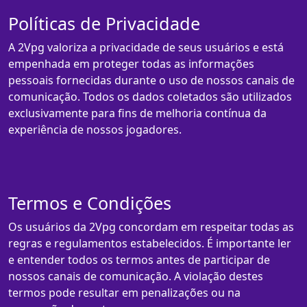
Políticas de Privacidade
A 2Vpg valoriza a privacidade de seus usuários e está
empenhada em proteger todas as informações
pessoais fornecidas durante o uso de nossos canais de
comunicação. Todos os dados coletados são utilizados
exclusivamente para fins de melhoria contínua da
experiência de nossos jogadores.
Termos e Condições
Os usuários da 2Vpg concordam em respeitar todas as
regras e regulamentos estabelecidos. É importante ler
e entender todos os termos antes de participar de
nossos canais de comunicação. A violação destes
termos pode resultar em penalizações ou na