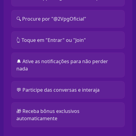
🔍 Procure por "@2VpgOficial"
👆 Toque em "Entrar" ou "Join"
🔔 Ative as notificações para não perder
nada
💬 Participe das conversas e interaja
🎁 Receba bônus exclusivos
automaticamente