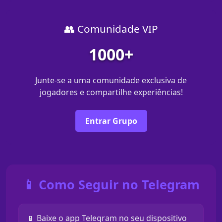
👥 Comunidade VIP
1000+
Junte-se a uma comunidade exclusiva de
jogadores e compartilhe experiências!
Entrar Grupo
📱 Como Seguir no Telegram
📱 Baixe o app Telegram no seu dispositivo