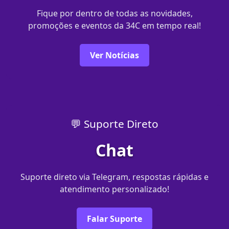
Fique por dentro de todas as novidades,
promoções e eventos da 34C em tempo real!
Ver Notícias
💬 Suporte Direto
Chat
Suporte direto via Telegram, respostas rápidas e
atendimento personalizado!
Falar Suporte