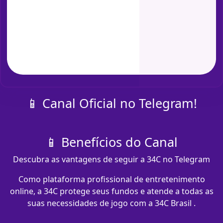
📱 Canal Oficial no Telegram!
📱 Benefícios do Canal
Descubra as vantagens de seguir a 34C no Telegram
Como plataforma profissional de entretenimento
online, a 34C protege seus fundos e atende a todas as
suas necessidades de jogo com a 34C Brasil .