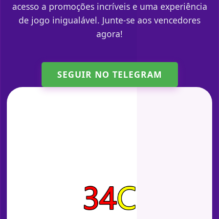
acesso a promoções incríveis e uma experiência
de jogo inigualável. Junte-se aos vencedores
agora!
SEGUIR NO TELEGRAM