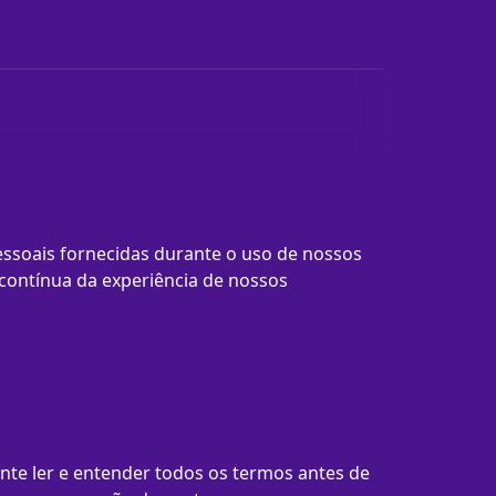
essoais fornecidas durante o uso de nossos
 contínua da experiência de nossos
nte ler e entender todos os termos antes de