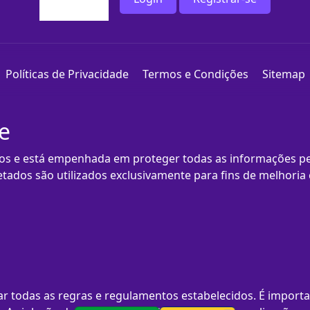
Políticas de Privacidade
Termos e Condições
Sitemap
de
rios e está empenhada em proteger todas as informações p
tados são utilizados exclusivamente para fins de melhoria
 todas as regras e regulamentos estabelecidos. É importa