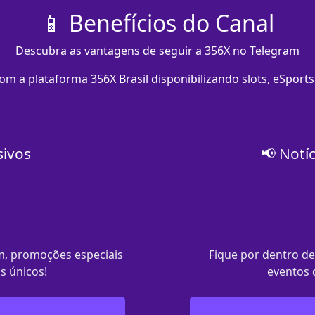
📱 Benefícios do Canal
Descubra as vantagens de seguir a 356X no Telegram
om a plataforma 356X Brasil disponibilizando slots, eSports
sivos
📢 Notí
m, promoções especiais
Fique por dentro d
s únicos!
eventos 