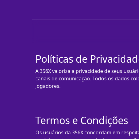
Políticas de Privacida
A 356X valoriza a privacidade de seus usuá
canais de comunicação. Todos os dados cole
jogadores.
Termos e Condições
Os usuários da 356X concordam em respeitar