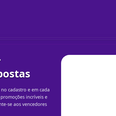
r
postas
 no cadastro e em cada
 promoções incríveis e
unte-se aos vencedores