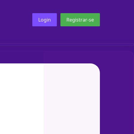
Login
Registrar-se