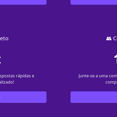
reto
👥 
t
espostas rápidas e
Junte-se a uma com
lizado!
compa
e