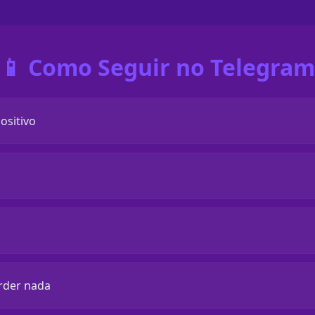
📱 Como Seguir no Telegram
ositivo
erder nada