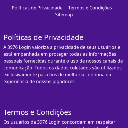
Políticas de Privacidade
Termos e Condições
Sitemap
Políticas de Privacidade
A 3976 Login valoriza a privacidade de seus usuários e
está empenhada em proteger todas as informações
pessoais fornecidas durante o uso de nossos canais de
comunicação. Todos os dados coletados são utilizados
exclusivamente para fins de melhoria contínua da
experiência de nossos jogadores.
Termos e Condições
Os usuários da 3976 Login concordam em respeitar