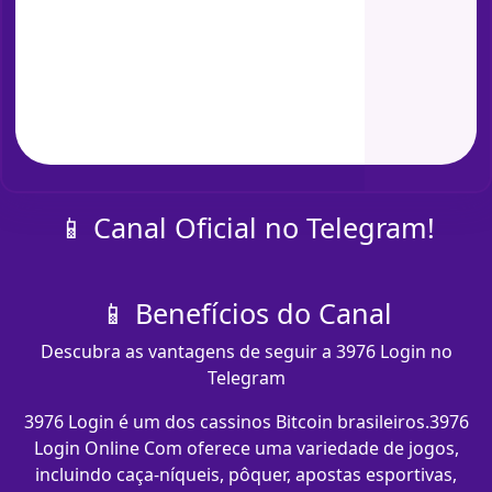
📱 Canal Oficial no Telegram!
📱 Benefícios do Canal
Descubra as vantagens de seguir a 3976 Login no
Telegram
3976 Login é um dos cassinos Bitcoin brasileiros.3976
Login Online Com oferece uma variedade de jogos,
incluindo caça-níqueis, pôquer, apostas esportivas,