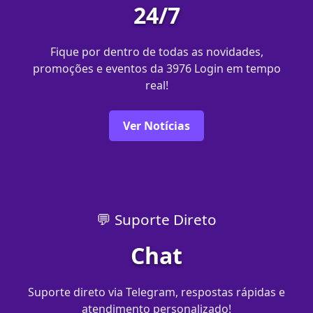
24/7
Fique por dentro de todas as novidades,
promoções e eventos da 3976 Login em tempo
real!
Ver Notícias
💬 Suporte Direto
Chat
Suporte direto via Telegram, respostas rápidas e
atendimento personalizado!