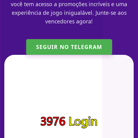
você tem acesso a promoções incríveis e uma
experiência de jogo inigualável. Junte-se aos
vencedores agora!
SEGUIR NO TELEGRAM