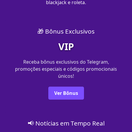
blackjack e roleta.
🎁 Bônus Exclusivos
VIP
Receba bônus exclusivos do Telegram,
promoções especiais e códigos promocionais
únicos!
Ver Bônus
📢 Notícias em Tempo Real