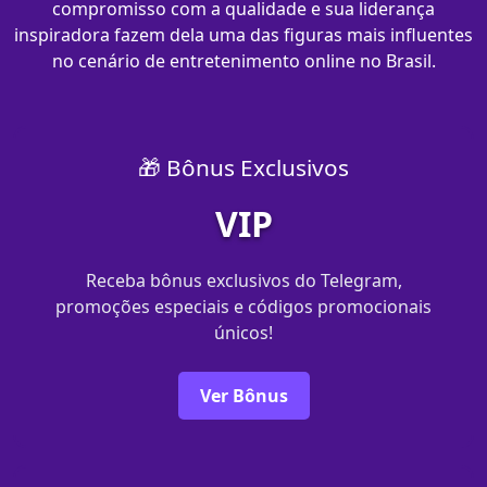
compromisso com a qualidade e sua liderança
inspiradora fazem dela uma das figuras mais influentes
no cenário de entretenimento online no Brasil.
🎁 Bônus Exclusivos
VIP
Receba bônus exclusivos do Telegram,
promoções especiais e códigos promocionais
únicos!
Ver Bônus