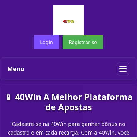
Login
Registrar-se
Menu
📱 40Win A Melhor Plataforma
de Apostas
Cadastre-se na 40Win para ganhar bônus no
cadastro e em cada recarga. Com a 40Win, você