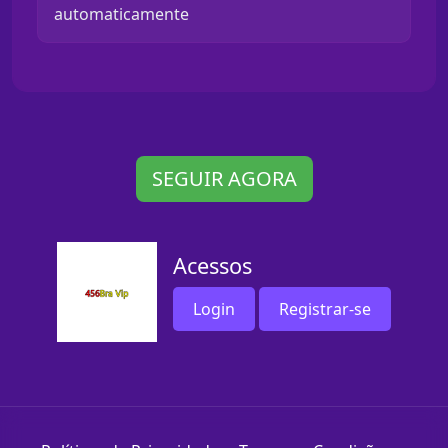
automaticamente
SEGUIR AGORA
Acessos
Login
Registrar-se