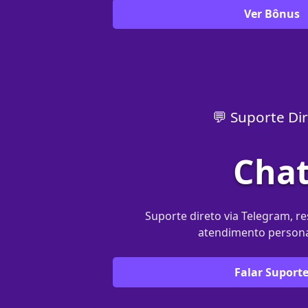
Ver Bônus
💬 Suporte Di
Cha
Suporte direto via Telegram, r
atendimento persona
Falar Suport