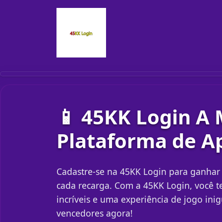
📱 45KK Login A
Plataforma de A
Cadastre-se na 45KK Login para ganhar
cada recarga. Com a 45KK Login, você 
incríveis e uma experiência de jogo inig
vencedores agora!