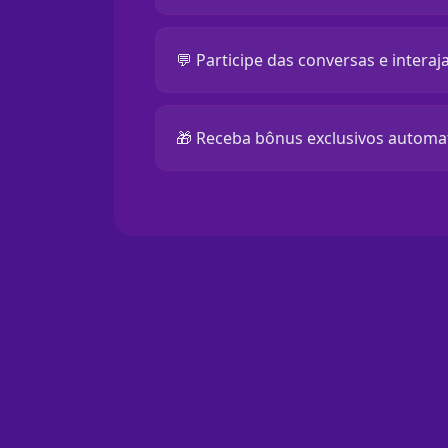
💬 Participe das conversas e interaj
🎁 Receba bônus exclusivos autom