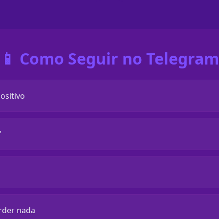
📱 Como Seguir no Telegram
ositivo
"
erder nada