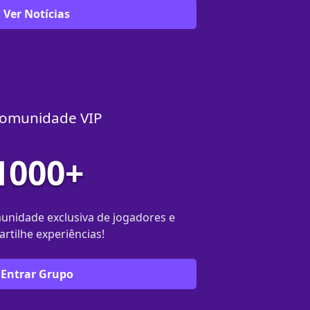
Ver Notícias
Comunidade VIP
1000+
unidade exclusiva de jogadores e
rtilhe experiências!
Entrar Grupo