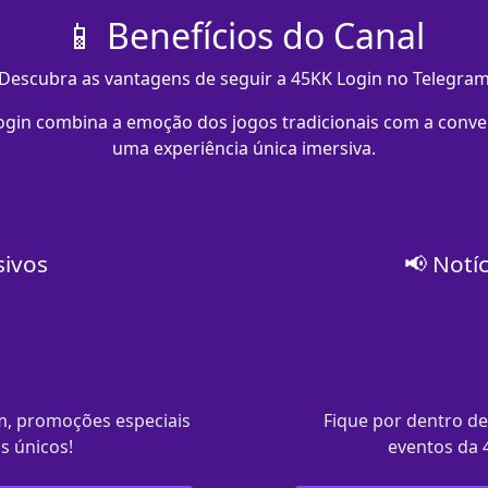
📱 Benefícios do Canal
Descubra as vantagens de seguir a 45KK Login no Telegra
Login combina a emoção dos jogos tradicionais com a conve
uma experiência única imersiva.
sivos
📢 Notí
m, promoções especiais
Fique por dentro d
s únicos!
eventos da 