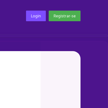
Login
Registrar-se