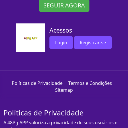
SEGUIR AGORA
Acessos
Login
Registrar-se
Políticas de Privacidade
Termos e Condições
Sitemap
Políticas de Privacidade
A 48Pg APP valoriza a privacidade de seus usuários e