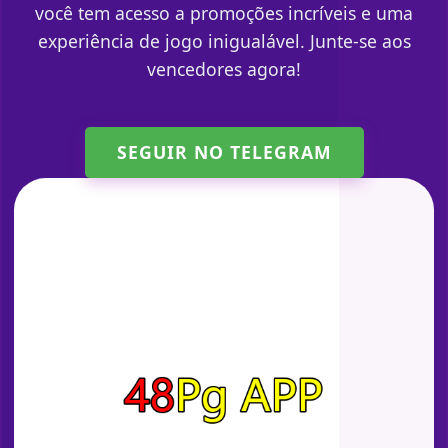
você tem acesso a promoções incríveis e uma
experiência de jogo inigualável. Junte-se aos
vencedores agora!
SEGUIR NO TELEGRAM