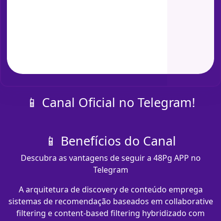
📱 Canal Oficial no Telegram!
📱 Benefícios do Canal
Descubra as vantagens de seguir a 48Pg APP no
Telegram
A arquitetura de discovery de conteúdo emprega
sistemas de recomendação baseados em collaborative
filtering e content-based filtering hybridizado com