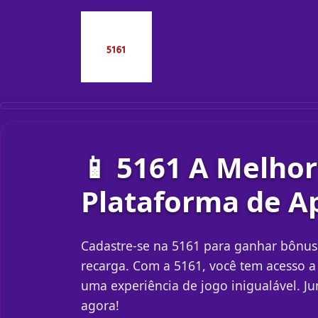
📱 5161 A Melhor
Plataforma de A
Cadastre-se na 5161 para ganhar bônus
recarga. Com a 5161, você tem acesso a
uma experiência de jogo inigualável. J
agora!