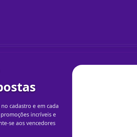
postas
 no cadastro e em cada
 promoções incríveis e
unte-se aos vencedores