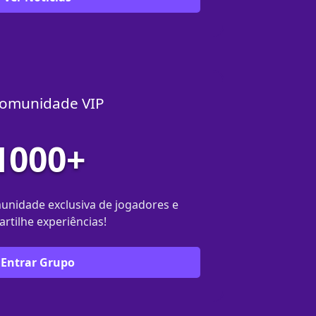
Comunidade VIP
1000+
unidade exclusiva de jogadores e
rtilhe experiências!
Entrar Grupo