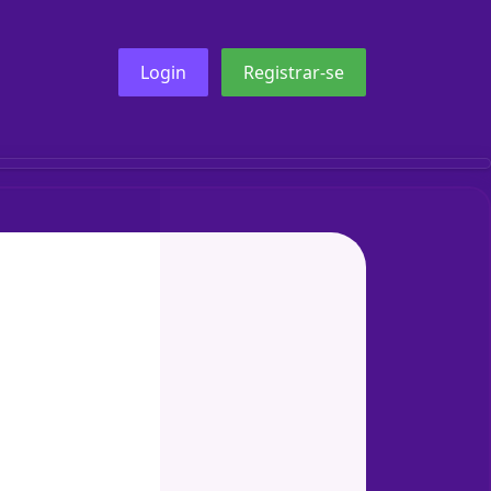
Login
Registrar-se