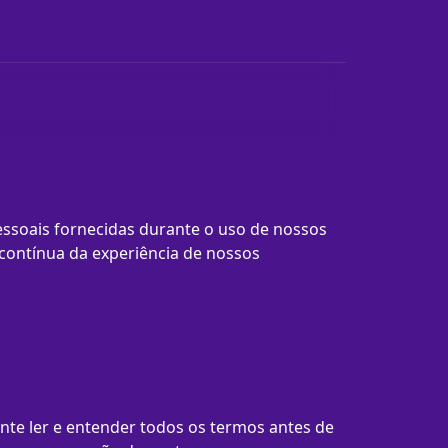
essoais fornecidas durante o uso de nossos
 contínua da experiência de nossos
nte ler e entender todos os termos antes de