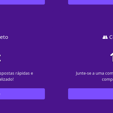
reto
👥 
t
espostas rápidas e
Junte-se a uma com
lizado!
compa
e