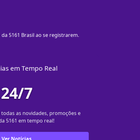
a 5161 Brasil ao se registrarem.
cias em Tempo Real
24/7
e todas as novidades, promoções e
da 5161 em tempo real!
Ver Notícias