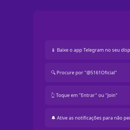
📱 Baixe o app Telegram no seu disp
🔍 Procure por "@5161Oficial"
👆 Toque em "Entrar" ou "Join"
🔔 Ative as notificações para não p