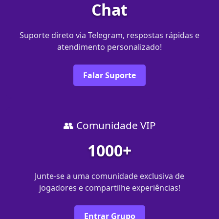
Chat
Suporte direto via Telegram, respostas rápidas e
atendimento personalizado!
Falar Suporte
👥 Comunidade VIP
1000+
Junte-se a uma comunidade exclusiva de
jogadores e compartilhe experiências!
Entrar Grupo