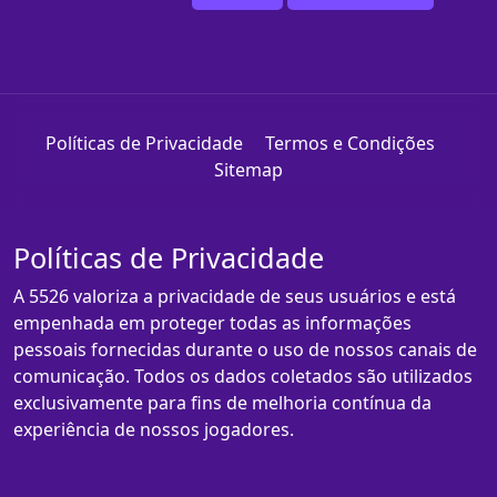
Políticas de Privacidade
Termos e Condições
Sitemap
Políticas de Privacidade
A 5526 valoriza a privacidade de seus usuários e está
empenhada em proteger todas as informações
pessoais fornecidas durante o uso de nossos canais de
comunicação. Todos os dados coletados são utilizados
exclusivamente para fins de melhoria contínua da
experiência de nossos jogadores.