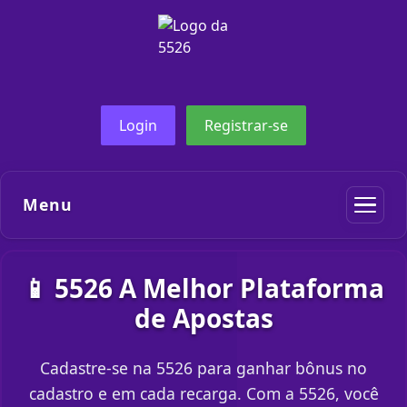
Login
Registrar-se
Menu
📱 5526 A Melhor Plataforma
de Apostas
Cadastre-se na 5526 para ganhar bônus no
cadastro e em cada recarga. Com a 5526, você