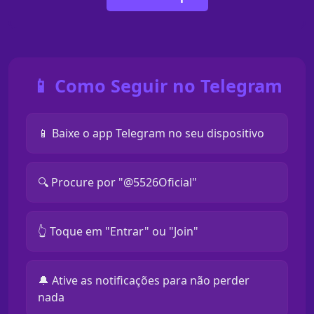
📱 Como Seguir no Telegram
📱 Baixe o app Telegram no seu dispositivo
🔍 Procure por "@5526Oficial"
👆 Toque em "Entrar" ou "Join"
🔔 Ative as notificações para não perder
nada