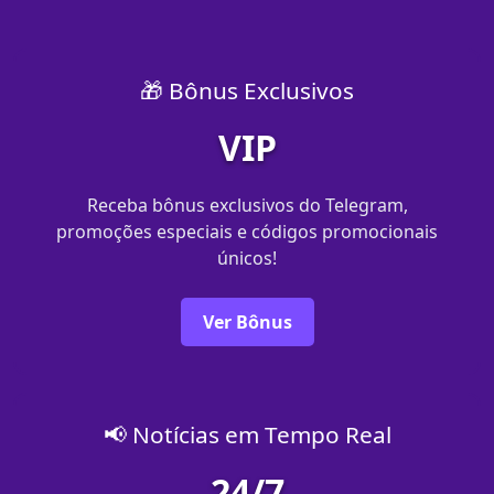
🎁 Bônus Exclusivos
VIP
Receba bônus exclusivos do Telegram,
promoções especiais e códigos promocionais
únicos!
Ver Bônus
📢 Notícias em Tempo Real
24/7