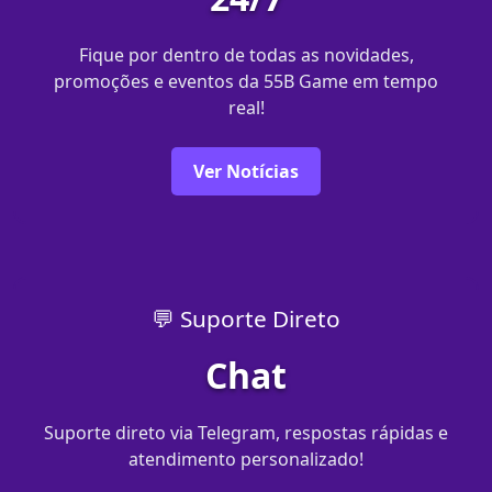
Fique por dentro de todas as novidades,
promoções e eventos da 55B Game em tempo
real!
Ver Notícias
💬 Suporte Direto
Chat
Suporte direto via Telegram, respostas rápidas e
atendimento personalizado!