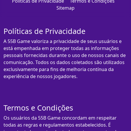
Políticas de Privacidade
Termos e Condições
Sitemap
Políticas de Privacidade
A 55B Game valoriza a privacidade de seus usuários e
está empenhada em proteger todas as informações
pessoais fornecidas durante o uso de nossos canais de
comunicação. Todos os dados coletados são utilizados
exclusivamente para fins de melhoria contínua da
experiência de nossos jogadores.
Termos e Condições
Os usuários da 55B Game concordam em respeitar
todas as regras e regulamentos estabelecidos. É