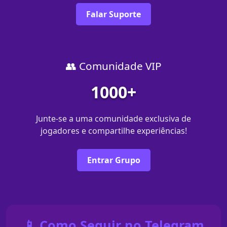
Falar Suporte
👥 Comunidade VIP
1000+
Junte-se a uma comunidade exclusiva de
jogadores e compartilhe experiências!
Entrar Grupo
📱 Como Seguir no Telegram