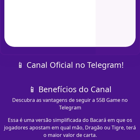
📱 Canal Oficial no Telegram!
📱 Benefícios do Canal
Descubra as vantagens de seguir a 55B Game no
Telegram
Essa é uma versão simplificada do Bacará em que os
jogadores apostam em qual mão, Dragão ou Tigre, terá
o maior valor de carta.