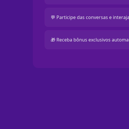
💬 Participe das conversas e interaj
🎁 Receba bônus exclusivos autom