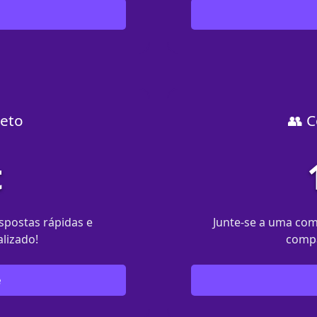
reto
👥 
t
espostas rápidas e
Junte-se a uma com
lizado!
compa
e