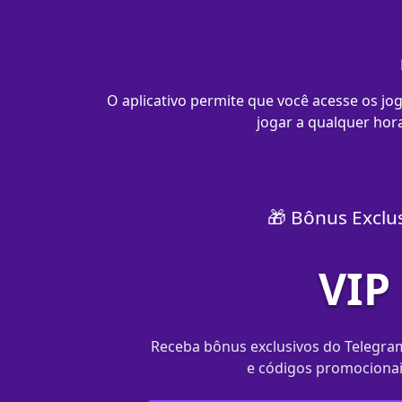
O aplicativo permite que você acesse os j
jogar a qualquer hor
🎁 Bônus Exclu
VIP
Receba bônus exclusivos do Telegra
e códigos promocionai