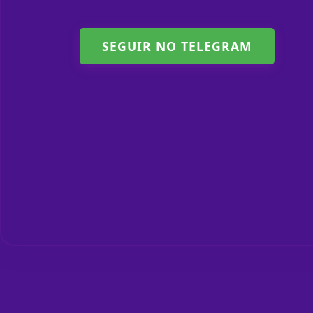
SEGUIR NO TELEGRAM