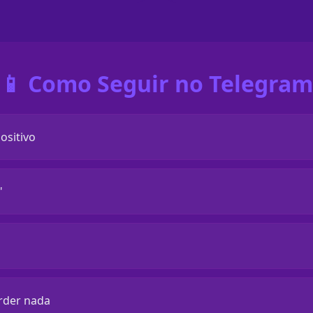
📱 Como Seguir no Telegram
ositivo
"
erder nada