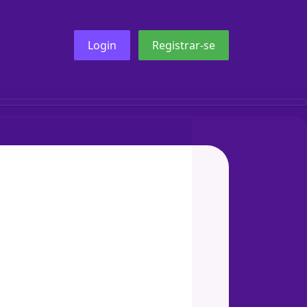
Login
Registrar-se