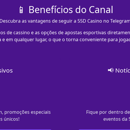
📱 Benefícios do Canal
Descubra as vantagens de seguir a 55D Casino no Telegra
ogos de cassino e as opções de apostas esportivas diretame
a e em qualquer lugar, o que o torna conveniente para jo
sivos
📢 Notí
m, promoções especiais
Fique por dentro d
s únicos!
eventos da 