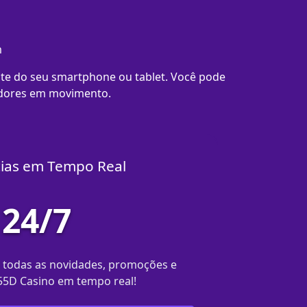
m
nte do seu smartphone ou tablet. Você pode
gadores em movimento.
cias em Tempo Real
24/7
e todas as novidades, promoções e
55D Casino em tempo real!