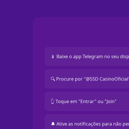
📱 Baixe o app Telegram no seu disp
🔍 Procure por "@55D CasinoOficial
👆 Toque em "Entrar" ou "Join"
🔔 Ative as notificações para não p