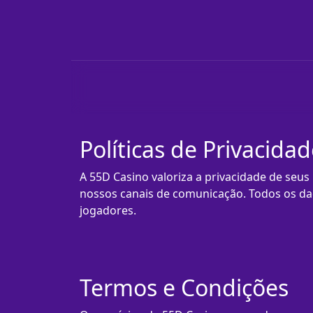
Políticas de Privacida
A 55D Casino valoriza a privacidade de seu
nossos canais de comunicação. Todos os dad
jogadores.
Termos e Condições