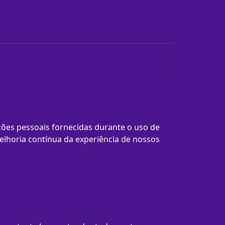
ções pessoais fornecidas durante o uso de
elhoria contínua da experiência de nossos