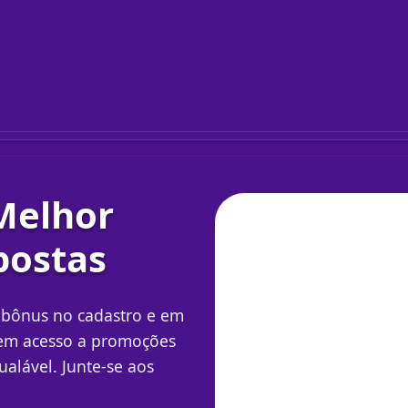
Melhor
postas
 bônus no cadastro e em
tem acesso a promoções
ualável. Junte-se aos