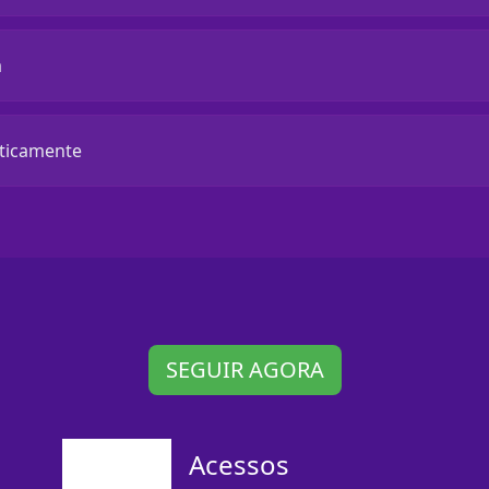
a
aticamente
SEGUIR AGORA
Acessos