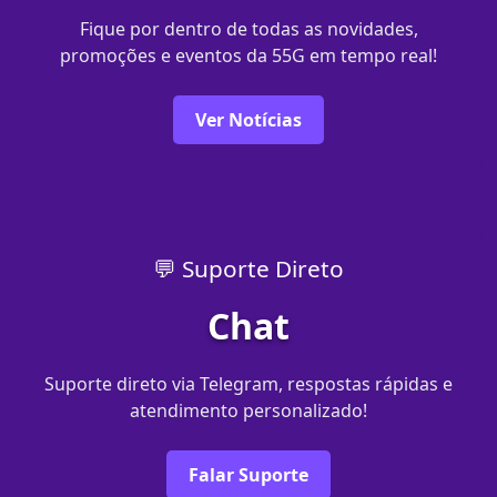
Fique por dentro de todas as novidades,
promoções e eventos da 55G em tempo real!
Ver Notícias
💬 Suporte Direto
Chat
Suporte direto via Telegram, respostas rápidas e
atendimento personalizado!
Falar Suporte