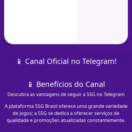
📱 Canal Oficial no Telegram!
📱 Benefícios do Canal
Descubra as vantagens de seguir a 55G no Telegram
A plataforma 55G Brasil oferece uma grande variedade
de jogos; a 55G se dedica a oferecer serviços de
qualidade e promoções atualizadas constantemente.