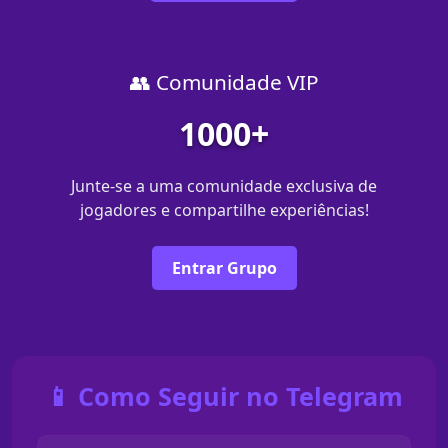
👥 Comunidade VIP
1000+
Junte-se a uma comunidade exclusiva de
jogadores e compartilhe experiências!
Entrar Grupo
📱 Como Seguir no Telegram