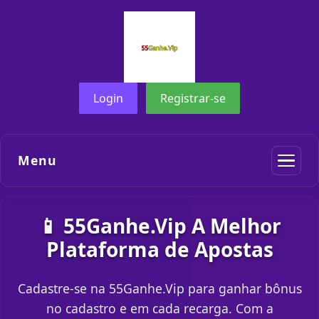
Login
Registrar-se
Menu
📱 55Ganhe.Vip A Melhor
Plataforma de Apostas
Cadastre-se na 55Ganhe.Vip para ganhar bônus
no cadastro e em cada recarga. Com a