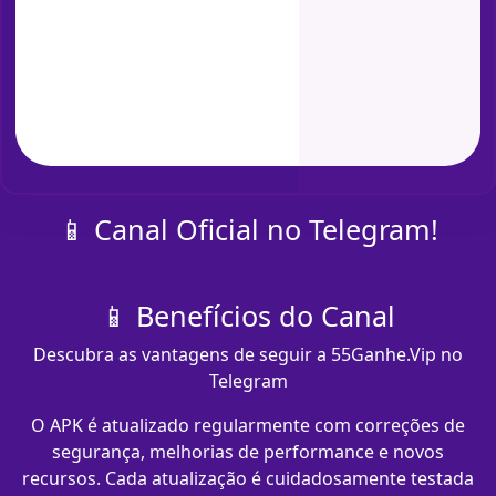
📱 Canal Oficial no Telegram!
📱 Benefícios do Canal
Descubra as vantagens de seguir a 55Ganhe.Vip no
Telegram
O APK é atualizado regularmente com correções de
segurança, melhorias de performance e novos
recursos. Cada atualização é cuidadosamente testada