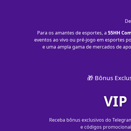
De
Para os amantes de esportes, a
55HH Com
eventos ao vivo ou pré-jogo em esportes po
e uma ampla gama de mercados de apo
🎁 Bônus Exclu
VIP
Receba bônus exclusivos do Telegra
e códigos promocionai