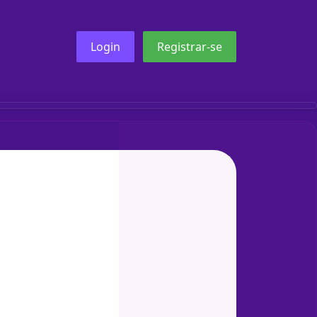
Login
Registrar-se