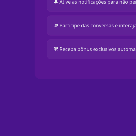
🔔 Ative as notificações para não p
💬 Participe das conversas e interaj
🎁 Receba bônus exclusivos autom