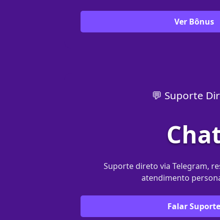
Ver Bônus
💬 Suporte Di
Cha
Suporte direto via Telegram, r
atendimento persona
Falar Suport