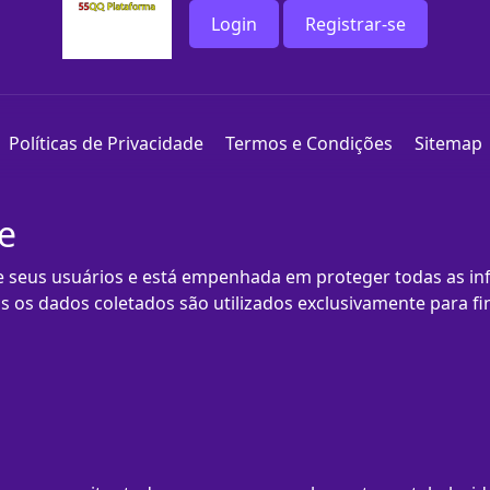
Login
Registrar-se
Políticas de Privacidade
Termos e Condições
Sitemap
de
de seus usuários e está empenhada em proteger todas as in
 os dados coletados são utilizados exclusivamente para fi