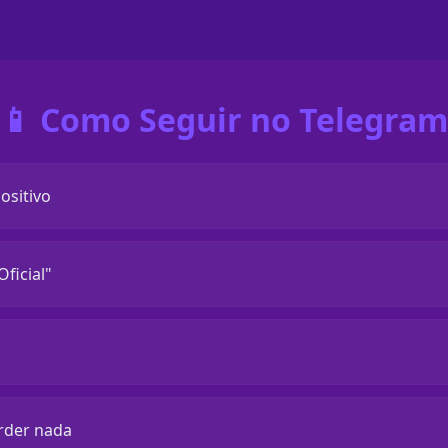
📱 Como Seguir no Telegram
ositivo
ficial"
erder nada