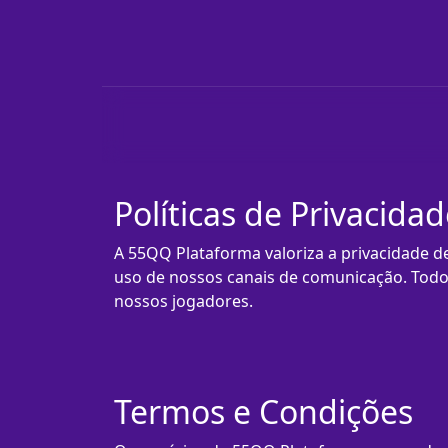
Políticas de Privacida
A 55QQ Plataforma valoriza a privacidade 
uso de nossos canais de comunicação. Todos
nossos jogadores.
Termos e Condições