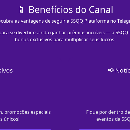
📱 Benefícios do Canal
cubra as vantagens de seguir a 55QQ Plataforma no Tele
 para se divertir e ainda ganhar prêmios incríveis — a 55
bônus exclusivos para multiplicar seus lucros.
sivos
📢 Notí
m, promoções especiais
Fique por dentro d
s únicos!
eventos da 55Q