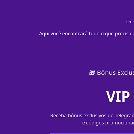
Des
Aqui você encontrará tudo o que precisa
🎁 Bônus Exclu
VIP
Receba bônus exclusivos do Telegra
e códigos promocionai