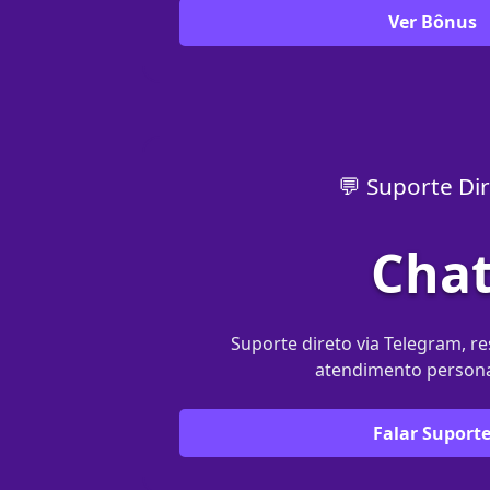
Ver Bônus
💬 Suporte Di
Cha
Suporte direto via Telegram, r
atendimento persona
Falar Suport