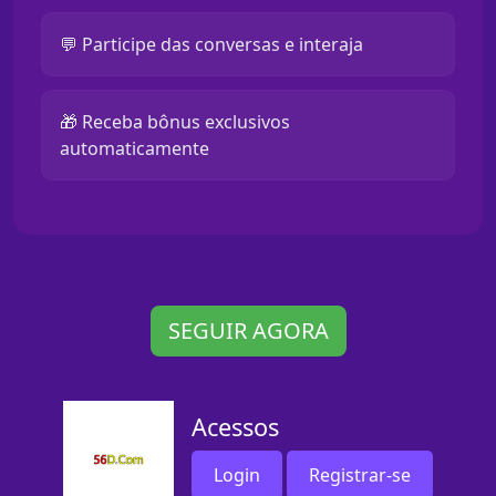
💬 Participe das conversas e interaja
🎁 Receba bônus exclusivos
automaticamente
SEGUIR AGORA
Acessos
Login
Registrar-se