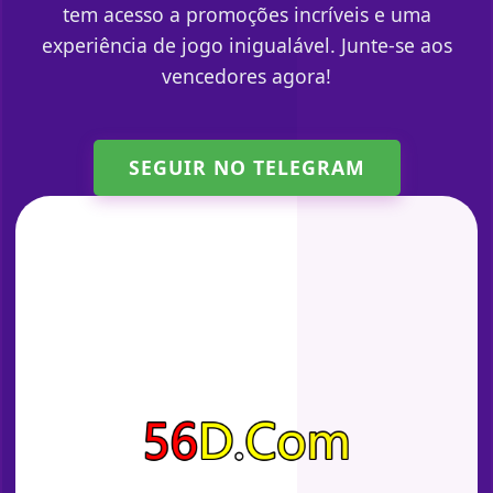
tem acesso a promoções incríveis e uma
experiência de jogo inigualável. Junte-se aos
vencedores agora!
SEGUIR NO TELEGRAM