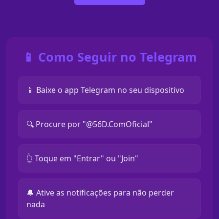
📱 Como Seguir no Telegram
📱 Baixe o app Telegram no seu dispositivo
🔍 Procure por "@56D.ComOficial"
👆 Toque em "Entrar" ou "Join"
🔔 Ative as notificações para não perder
nada