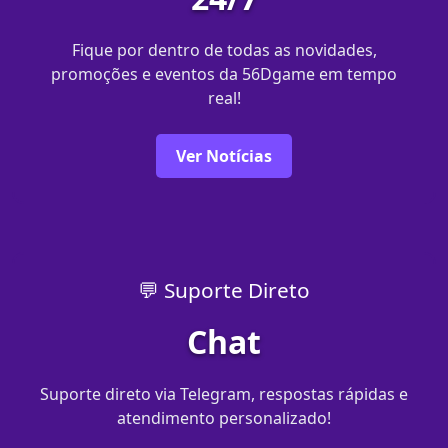
Fique por dentro de todas as novidades,
promoções e eventos da 56Dgame em tempo
real!
Ver Notícias
💬 Suporte Direto
Chat
Suporte direto via Telegram, respostas rápidas e
atendimento personalizado!