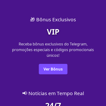
🎁 Bônus Exclusivos
VIP
Receba bônus exclusivos do Telegram,
promoções especiais e códigos promocionais
únicos!
Ver Bônus
📢 Notícias em Tempo Real
24/7