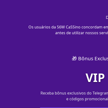
D
Os usuários da 56W CaSSino concordam em r
antes de utilizar nossos ser
🎁 Bônus Exclu
VIP
Receba bônus exclusivos do Telegra
e códigos promocionai