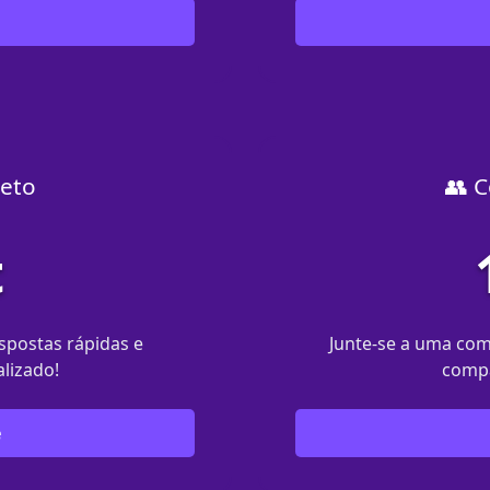
reto
👥 
t
espostas rápidas e
Junte-se a uma com
lizado!
compa
e