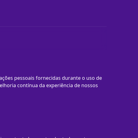
ações pessoais fornecidas durante o uso de
elhoria contínua da experiência de nossos