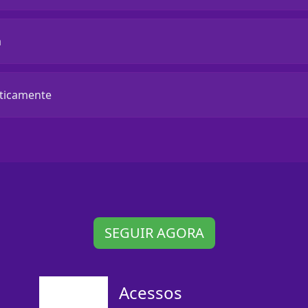
a
aticamente
SEGUIR AGORA
Acessos