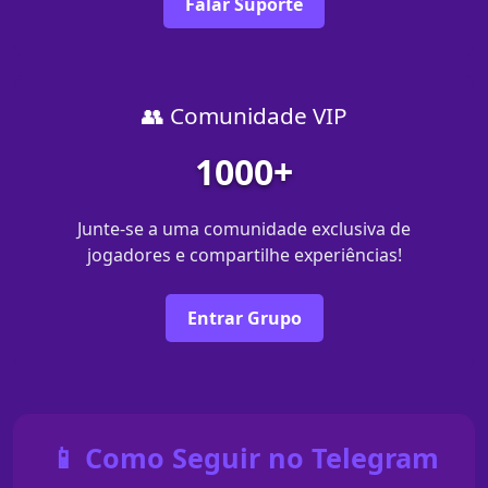
Falar Suporte
👥 Comunidade VIP
1000+
Junte-se a uma comunidade exclusiva de
jogadores e compartilhe experiências!
Entrar Grupo
📱 Como Seguir no Telegram