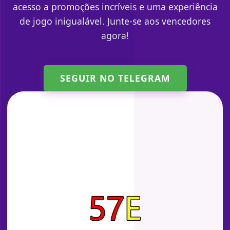
acesso a promoções incríveis e uma experiência
de jogo inigualável. Junte-se aos vencedores
agora!
SEGUIR NO TELEGRAM