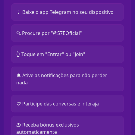
📱 Baixe o app Telegram no seu dispositivo
🔍 Procure por "@57EOficial"
👆 Toque em "Entrar" ou "Join"
🔔 Ative as notificações para não perder
nada
💬 Participe das conversas e interaja
🎁 Receba bônus exclusivos
automaticamente