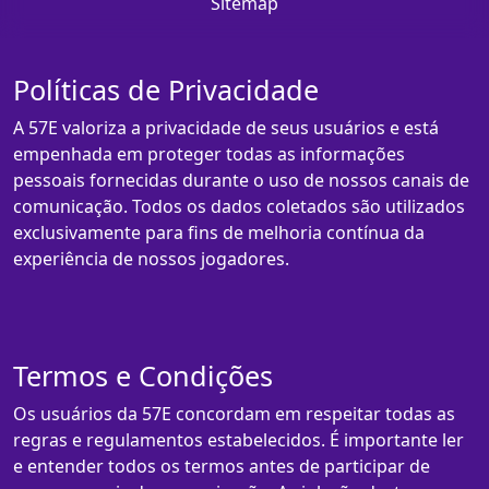
Sitemap
Políticas de Privacidade
A 57E valoriza a privacidade de seus usuários e está
empenhada em proteger todas as informações
pessoais fornecidas durante o uso de nossos canais de
comunicação. Todos os dados coletados são utilizados
exclusivamente para fins de melhoria contínua da
experiência de nossos jogadores.
Termos e Condições
Os usuários da 57E concordam em respeitar todas as
regras e regulamentos estabelecidos. É importante ler
e entender todos os termos antes de participar de