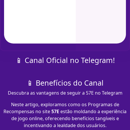
📱 Canal Oficial no Telegram!
📱 Benefícios do Canal
Descubra as vantagens de seguir a 57E no Telegram
Neste artigo, exploramos como os Programas de
Recompensas no site
57E
estão moldando a experiência
de jogo online, oferecendo benefícios tangíveis e
incentivando a lealdade dos usuários.