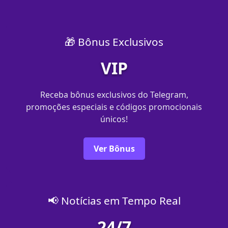
🎁 Bônus Exclusivos
VIP
Receba bônus exclusivos do Telegram,
promoções especiais e códigos promocionais
únicos!
Ver Bônus
📢 Notícias em Tempo Real
24/7