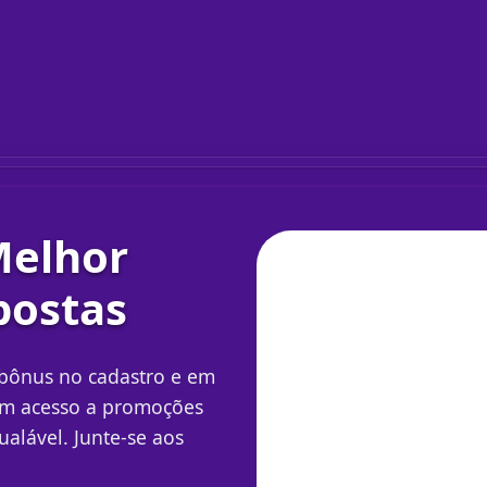
Melhor
postas
bônus no cadastro e em
em acesso a promoções
ualável. Junte-se aos