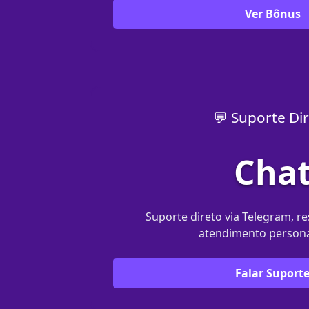
Ver Bônus
💬 Suporte Di
Cha
Suporte direto via Telegram, r
atendimento persona
Falar Suport