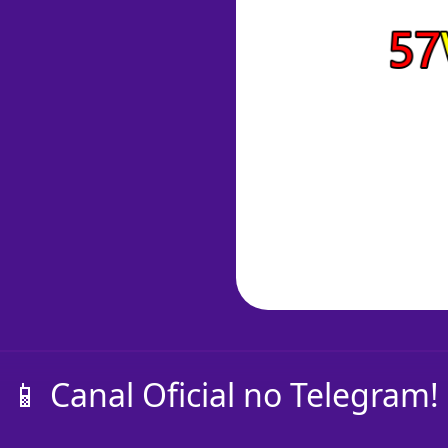
📱 Canal Oficial no Telegram!