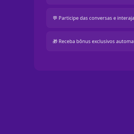
💬 Participe das conversas e interaj
🎁 Receba bônus exclusivos autom