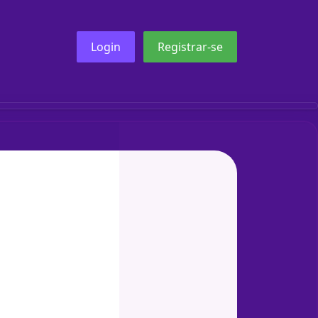
Login
Registrar-se