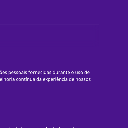
ões pessoais fornecidas durante o uso de
elhoria contínua da experiência de nossos