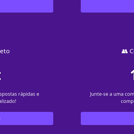
reto
👥 
t
espostas rápidas e
Junte-se a uma com
lizado!
compa
e