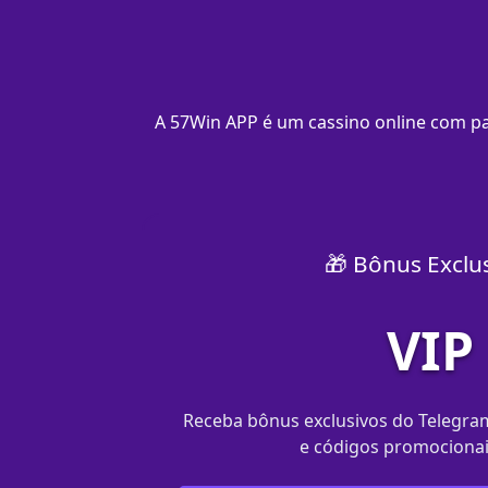
A 57Win APP é um cassino online com pad
🎁 Bônus Exclu
VIP
Receba bônus exclusivos do Telegra
e códigos promocionai