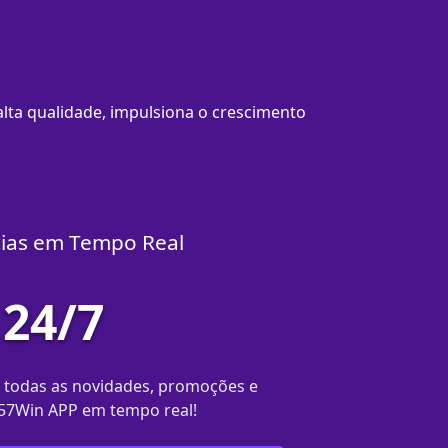
m
alta qualidade, impulsiona o crescimento
cias em Tempo Real
24/7
e todas as novidades, promoções e
57Win APP em tempo real!