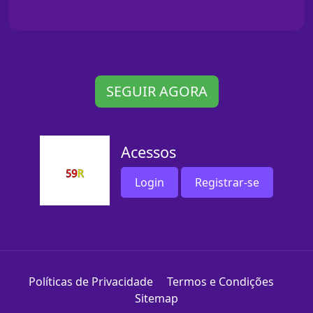
SEGUIR AGORA
Acessos
Login
Registrar-se
Políticas de Privacidade
Termos e Condições
Sitemap