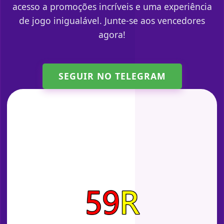
acesso a promoções incríveis e uma experiência
de jogo inigualável. Junte-se aos vencedores
agora!
SEGUIR NO TELEGRAM