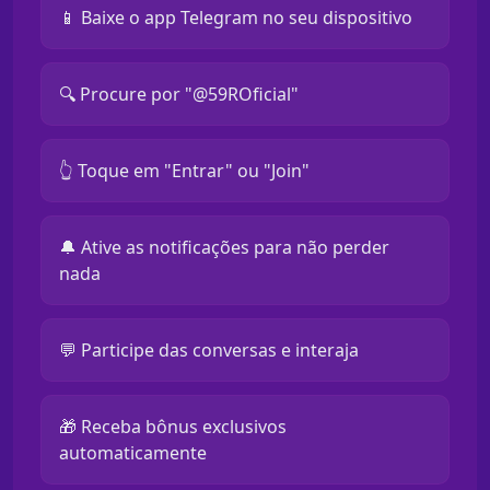
📱 Baixe o app Telegram no seu dispositivo
🔍 Procure por "@59ROficial"
👆 Toque em "Entrar" ou "Join"
🔔 Ative as notificações para não perder
nada
💬 Participe das conversas e interaja
🎁 Receba bônus exclusivos
automaticamente