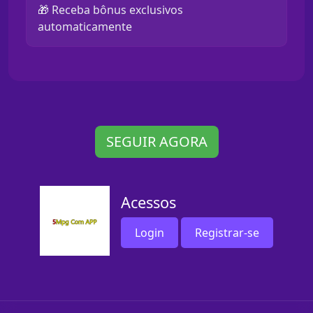
🎁 Receba bônus exclusivos
automaticamente
SEGUIR AGORA
Acessos
Login
Registrar-se