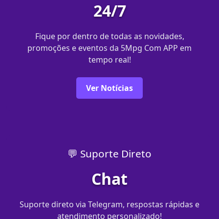
24/7
Fique por dentro de todas as novidades,
promoções e eventos da 5Mpg Com APP em
tempo real!
Ver Notícias
💬 Suporte Direto
Chat
Suporte direto via Telegram, respostas rápidas e
atendimento personalizado!