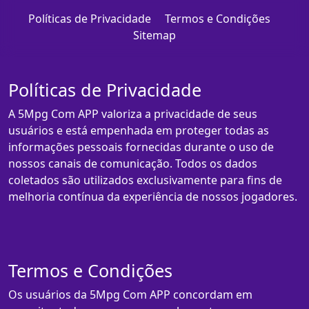
Políticas de Privacidade
Termos e Condições
Sitemap
Políticas de Privacidade
A 5Mpg Com APP valoriza a privacidade de seus
usuários e está empenhada em proteger todas as
informações pessoais fornecidas durante o uso de
nossos canais de comunicação. Todos os dados
coletados são utilizados exclusivamente para fins de
melhoria contínua da experiência de nossos jogadores.
Termos e Condições
Os usuários da 5Mpg Com APP concordam em