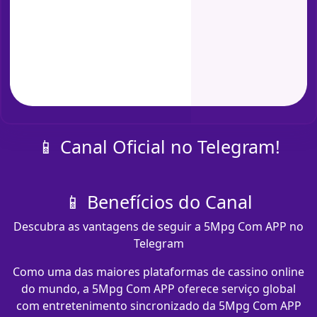
📱 Canal Oficial no Telegram!
📱 Benefícios do Canal
Descubra as vantagens de seguir a 5Mpg Com APP no
Telegram
Como uma das maiores plataformas de cassino online
do mundo, a 5Mpg Com APP oferece serviço global
com entretenimento sincronizado da 5Mpg Com APP