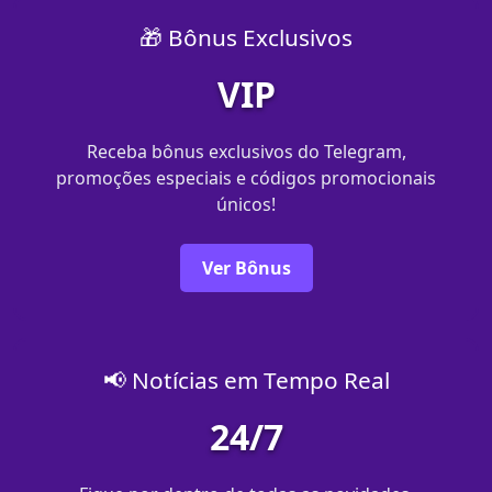
🎁 Bônus Exclusivos
VIP
Receba bônus exclusivos do Telegram,
promoções especiais e códigos promocionais
únicos!
Ver Bônus
📢 Notícias em Tempo Real
24/7