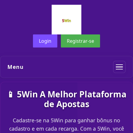
Login
Registrar-se
Menu
📱 5Win A Melhor Plataforma
de Apostas
Cadastre-se na 5Win para ganhar bônus no
cadastro e em cada recarga. Com a 5Win, você