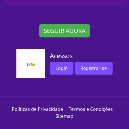
SEGUIR AGORA
Acessos
Login
Registrar-se
Políticas de Privacidade
Termos e Condições
Sitemap