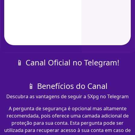
📱 Canal Oficial no Telegram!
📱 Benefícios do Canal
Descubra as vantagens de seguir a 5Xpg no Telegram
A pergunta de segurança é opcional mas altamente
recomendada, pois oferece uma camada adicional de
proteção para sua conta. Esta pergunta pode ser
utilizada para recuperar acesso à sua conta em caso de