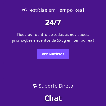
📢 Notícias em Tempo Real
24/7
Fique por dentro de todas as novidades,
promoções e eventos da 5Xpg em tempo real!
Ver Notícias
💬 Suporte Direto
Chat