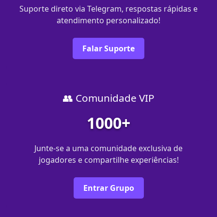
Suporte direto via Telegram, respostas rápidas e
atendimento personalizado!
Falar Suporte
👥 Comunidade VIP
1000+
Junte-se a uma comunidade exclusiva de
jogadores e compartilhe experiências!
Entrar Grupo