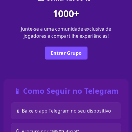
1000+
Junte-se a uma comunidade exclusiva de
jogadores e compartilhe experiências!
Entrar Grupo
📱 Como Seguir no Telegram
📱 Baixe o app Telegram no seu dispositivo
🔍 Procure por "@5XtOficial"