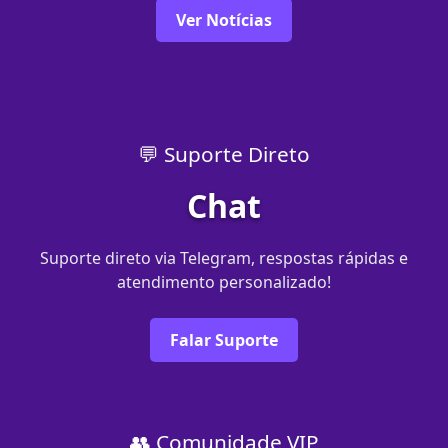
Ver Notícias
💬 Suporte Direto
Chat
Suporte direto via Telegram, respostas rápidas e
atendimento personalizado!
Falar Suporte
👥 Comunidade VIP