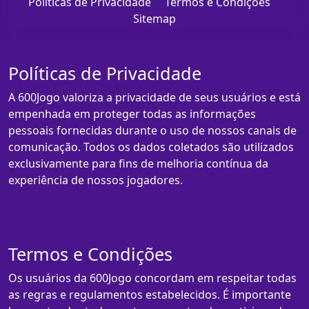
Políticas de Privacidade
Termos e Condições
Sitemap
Políticas de Privacidade
A 600Jogo valoriza a privacidade de seus usuários e está
empenhada em proteger todas as informações
pessoais fornecidas durante o uso de nossos canais de
comunicação. Todos os dados coletados são utilizados
exclusivamente para fins de melhoria contínua da
experiência de nossos jogadores.
Termos e Condições
Os usuários da 600Jogo concordam em respeitar todas
as regras e regulamentos estabelecidos. É importante