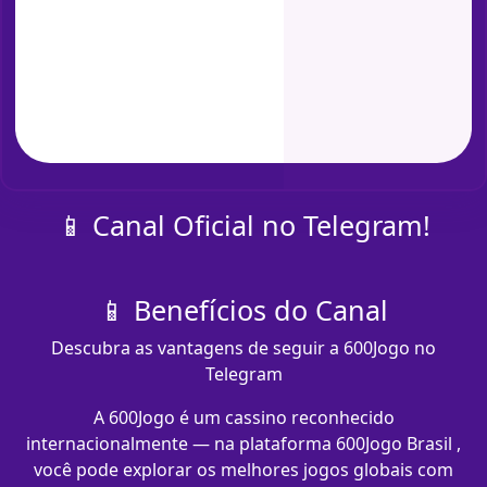
📱 Canal Oficial no Telegram!
📱 Benefícios do Canal
Descubra as vantagens de seguir a 600Jogo no
Telegram
A 600Jogo é um cassino reconhecido
internacionalmente — na plataforma 600Jogo Brasil ,
você pode explorar os melhores jogos globais com