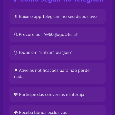
📱 Baixe o app Telegram no seu dispositivo
🔍 Procure por "@600JogoOficial"
👆 Toque em "Entrar" ou "Join"
🔔 Ative as notificações para não perder
nada
💬 Participe das conversas e interaja
🎁 Receba bônus exclusivos