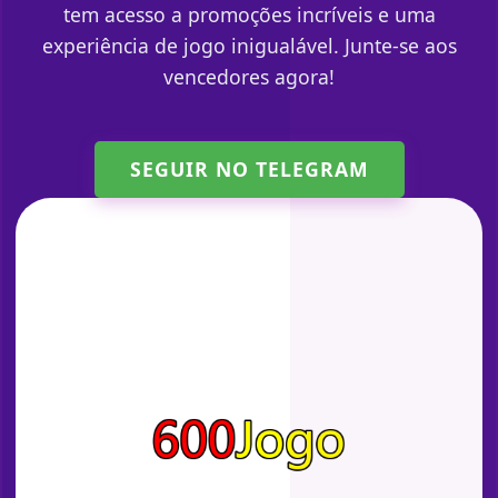
tem acesso a promoções incríveis e uma
experiência de jogo inigualável. Junte-se aos
vencedores agora!
SEGUIR NO TELEGRAM