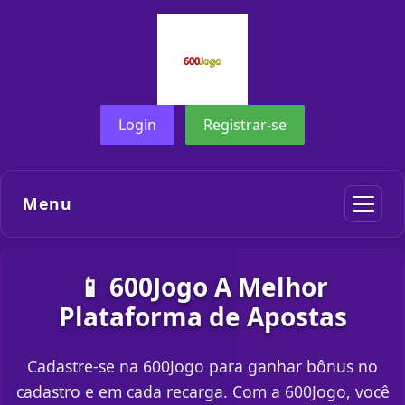
Login
Registrar-se
Menu
📱 600Jogo A Melhor
Plataforma de Apostas
Cadastre-se na 600Jogo para ganhar bônus no
cadastro e em cada recarga. Com a 600Jogo, você