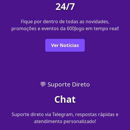
24/7
Fique por dentro de todas as novidades,
promoções e eventos da 600Jogo em tempo real!
Ver Notícias
💬 Suporte Direto
Chat
Suporte direto via Telegram, respostas rápidas e
atendimento personalizado!