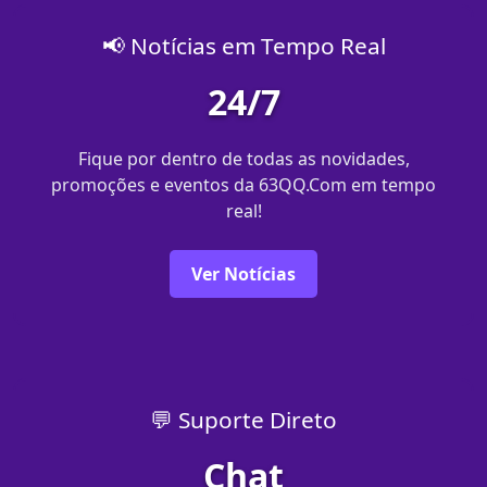
📢 Notícias em Tempo Real
24/7
Fique por dentro de todas as novidades,
promoções e eventos da 63QQ.Com em tempo
real!
Ver Notícias
💬 Suporte Direto
Chat