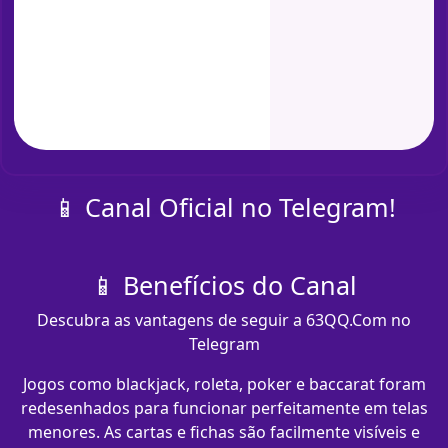
📱 Canal Oficial no Telegram!
📱 Benefícios do Canal
Descubra as vantagens de seguir a 63QQ.Com no
Telegram
Jogos como blackjack, roleta, poker e baccarat foram
redesenhados para funcionar perfeitamente em telas
menores. As cartas e fichas são facilmente visíveis e