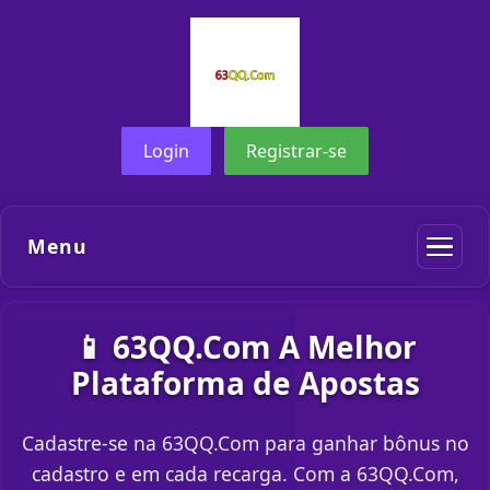
Login
Registrar-se
Menu
📱 63QQ.Com A Melhor
Plataforma de Apostas
Cadastre-se na 63QQ.Com para ganhar bônus no
cadastro e em cada recarga. Com a 63QQ.Com,