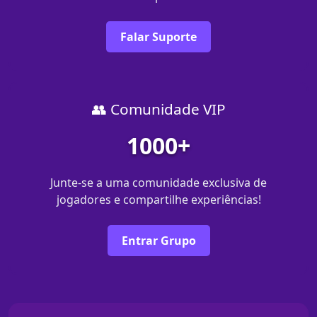
Falar Suporte
👥 Comunidade VIP
1000+
Junte-se a uma comunidade exclusiva de
jogadores e compartilhe experiências!
Entrar Grupo