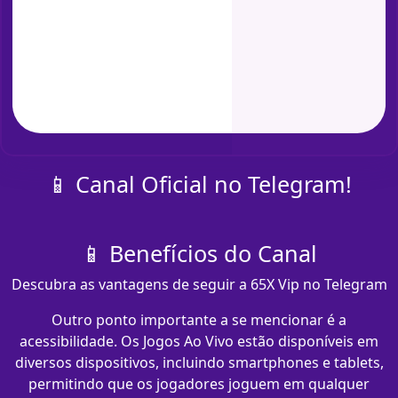
📱 Canal Oficial no Telegram!
📱 Benefícios do Canal
Descubra as vantagens de seguir a 65X Vip no Telegram
Outro ponto importante a se mencionar é a
acessibilidade. Os Jogos Ao Vivo estão disponíveis em
diversos dispositivos, incluindo smartphones e tablets,
permitindo que os jogadores joguem em qualquer