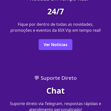
24/7
Fique por dentro de todas as novidades,
promoções e eventos da 65X Vip em tempo real!
Ver Notícias
💬 Suporte Direto
Chat
Suporte direto via Telegram, respostas rápidas e
atendimento personalizado!