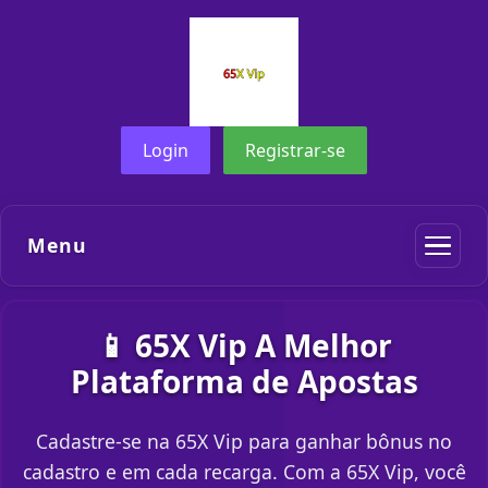
Login
Registrar-se
Menu
📱 65X Vip A Melhor
Plataforma de Apostas
Cadastre-se na 65X Vip para ganhar bônus no
cadastro e em cada recarga. Com a 65X Vip, você