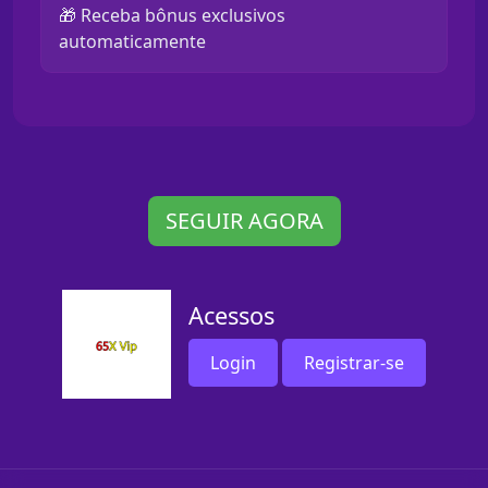
🎁 Receba bônus exclusivos
automaticamente
SEGUIR AGORA
Acessos
Login
Registrar-se