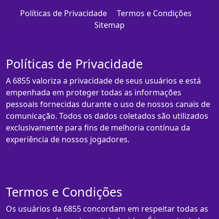
Políticas de Privacidade
Termos e Condições
Sitemap
Políticas de Privacidade
A 6855 valoriza a privacidade de seus usuários e está
empenhada em proteger todas as informações
pessoais fornecidas durante o uso de nossos canais de
comunicação. Todos os dados coletados são utilizados
exclusivamente para fins de melhoria contínua da
experiência de nossos jogadores.
Termos e Condições
Os usuários da 6855 concordam em respeitar todas as