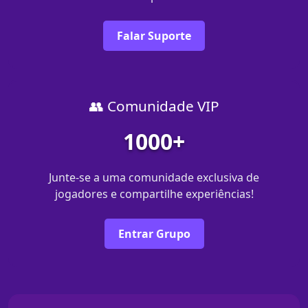
Falar Suporte
👥 Comunidade VIP
1000+
Junte-se a uma comunidade exclusiva de
jogadores e compartilhe experiências!
Entrar Grupo