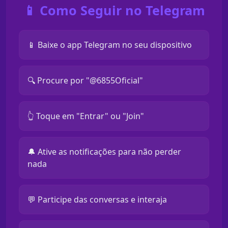
📱 Como Seguir no Telegram
📱 Baixe o app Telegram no seu dispositivo
🔍 Procure por "@6855Oficial"
👆 Toque em "Entrar" ou "Join"
🔔 Ative as notificações para não perder
nada
💬 Participe das conversas e interaja