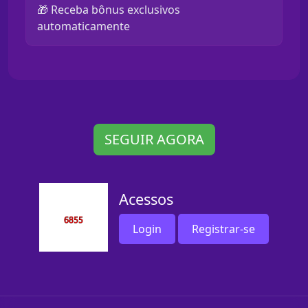
🎁 Receba bônus exclusivos
automaticamente
SEGUIR AGORA
Acessos
Login
Registrar-se