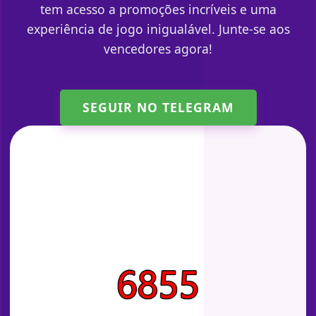
tem acesso a promoções incríveis e uma
experiência de jogo inigualável. Junte-se aos
vencedores agora!
SEGUIR NO TELEGRAM