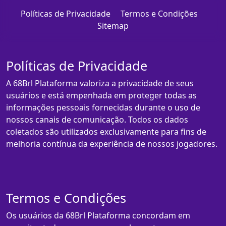
Políticas de Privacidade
Termos e Condições
Sitemap
Políticas de Privacidade
A 68Brl Plataforma valoriza a privacidade de seus
usuários e está empenhada em proteger todas as
informações pessoais fornecidas durante o uso de
nossos canais de comunicação. Todos os dados
coletados são utilizados exclusivamente para fins de
melhoria contínua da experiência de nossos jogadores.
Termos e Condições
Os usuários da 68Brl Plataforma concordam em