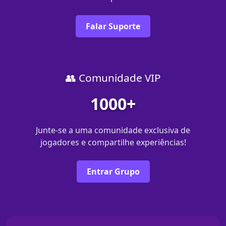
Falar Suporte
👥 Comunidade VIP
1000+
Junte-se a uma comunidade exclusiva de
jogadores e compartilhe experiências!
Entrar Grupo