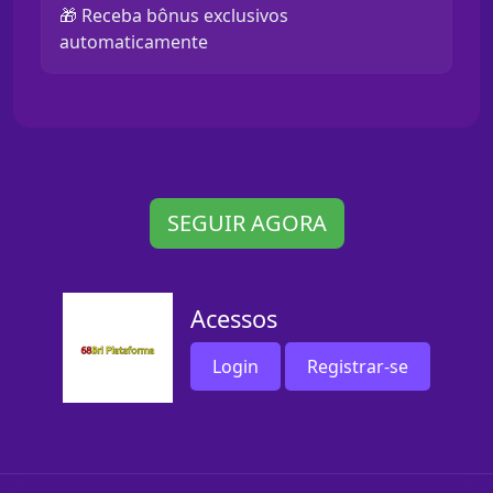
🎁 Receba bônus exclusivos
automaticamente
SEGUIR AGORA
Acessos
Login
Registrar-se