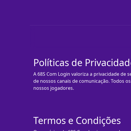
Políticas de Privacida
A 68S Com Login valoriza a privacidade de 
de nossos canais de comunicação. Todos os 
nossos jogadores.
Termos e Condições