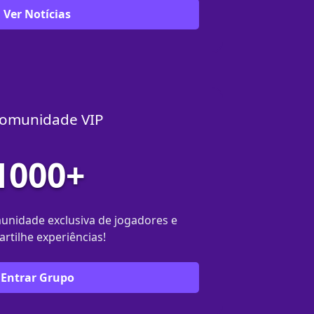
Ver Notícias
Comunidade VIP
1000+
unidade exclusiva de jogadores e
rtilhe experiências!
Entrar Grupo