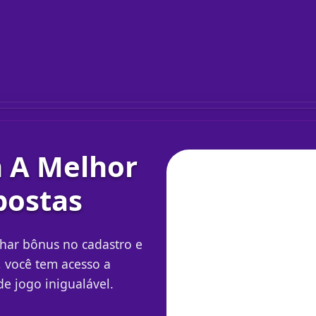
n A Melhor
postas
har bônus no cadastro e
 você tem acesso a
e jogo inigualável.