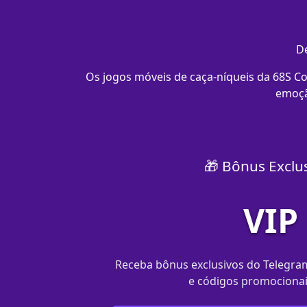
D
Os jogos móveis de caça-níqueis da 68S Co
emoçã
🎁 Bônus Exclu
VIP
Receba bônus exclusivos do Telegra
e códigos promocionai