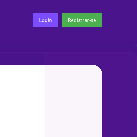
Login
Registrar-se