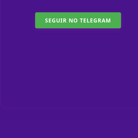
SEGUIR NO TELEGRAM