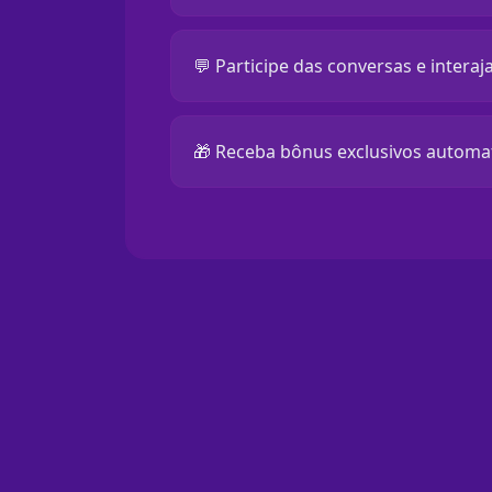
💬 Participe das conversas e interaj
🎁 Receba bônus exclusivos autom