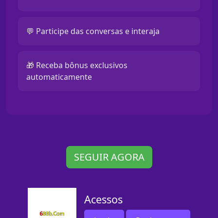
💬 Participe das conversas e interaja
🎁 Receba bônus exclusivos
automaticamente
SEGUIR AGORA
Acessos