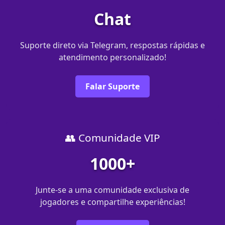
Chat
Suporte direto via Telegram, respostas rápidas e
atendimento personalizado!
Falar Suporte
👥 Comunidade VIP
1000+
Junte-se a uma comunidade exclusiva de
jogadores e compartilhe experiências!