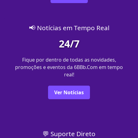
📢 Notícias em Tempo Real
24/7
Fique por dentro de todas as novidades,
promoções e eventos da 6BBb.Com em tempo
real!
Ver Notícias
💬 Suporte Direto