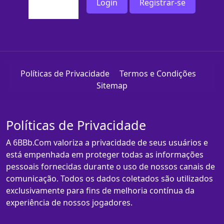
Login
Registrar-se
Políticas de Privacidade
Termos e Condições
Sitemap
Políticas de Privacidade
A 6BBb.Com valoriza a privacidade de seus usuários e
está empenhada em proteger todas as informações
pessoais fornecidas durante o uso de nossos canais de
comunicação. Todos os dados coletados são utilizados
exclusivamente para fins de melhoria contínua da
experiência de nossos jogadores.