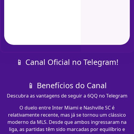
📱 Canal Oficial no Telegram!
📱 Benefícios do Canal
Descubra as vantagens de seguir a 6QQ no Telegram
O duelo entre Inter Miami e Nashville SC é
relativamente recente, mas já se tornou um clássico
moderno da MLS. Desde que ambos ingressaram na
liga, as partidas têm sido marcadas por equilíbrio e