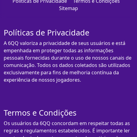
Políticas de Privacidade
Termos e Condições
Sitemap
Políticas de Privacidade
A 6QQ valoriza a privacidade de seus usuários e está
empenhada em proteger todas as informações
pessoais fornecidas durante o uso de nossos canais de
comunicação. Todos os dados coletados são utilizados
exclusivamente para fins de melhoria contínua da
experiência de nossos jogadores.
Termos e Condições
Os usuários da 6QQ concordam em respeitar todas as
regras e regulamentos estabelecidos. É importante ler