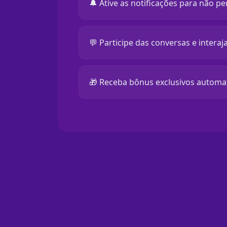
🔔 Ative as notificações para não p
💬 Participe das conversas e interaj
🎁 Receba bônus exclusivos autom