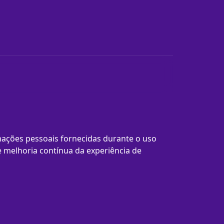
mações pessoais fornecidas durante o uso
e melhoria contínua da experiência de