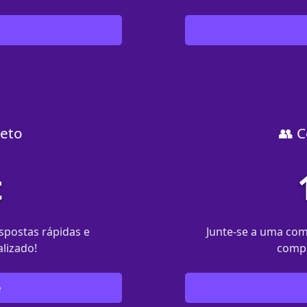
reto
👥 
t
espostas rápidas e
Junte-se a uma com
lizado!
compa
e