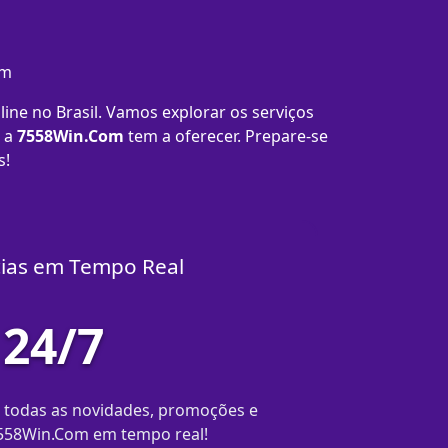
am
ine no Brasil. Vamos explorar os serviços
e a
7558Win.Com
tem a oferecer. Prepare-se
s!
cias em Tempo Real
24/7
e todas as novidades, promoções e
558Win.Com em tempo real!