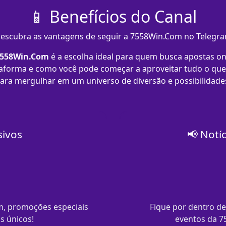
📱 Benefícios do Canal
escubra as vantagens de seguir a 7558Win.Com no Telegr
558Win.Com
é a escolha ideal para quem busca apostas onl
ataforma e como você pode começar a aproveitar tudo o qu
ara mergulhar em um universo de diversão e possibilidade
sivos
📢 Notí
m, promoções especiais
Fique por dentro d
s únicos!
eventos da 7