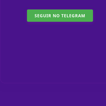
SEGUIR NO TELEGRAM