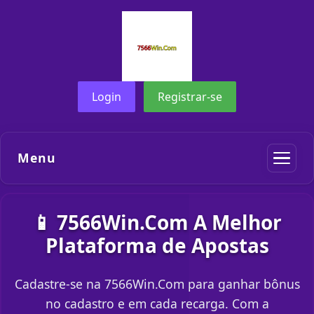
Login
Registrar-se
Menu
📱 7566Win.Com A Melhor
Plataforma de Apostas
Cadastre-se na 7566Win.Com para ganhar bônus
no cadastro e em cada recarga. Com a