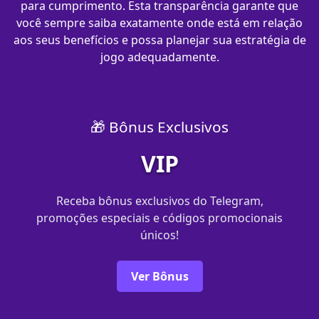
para cumprimento. Esta transparência garante que
você sempre saiba exatamente onde está em relação
aos seus benefícios e possa planejar sua estratégia de
jogo adequadamente.
🎁 Bônus Exclusivos
VIP
Receba bônus exclusivos do Telegram,
promoções especiais e códigos promocionais
únicos!
Ver Bônus