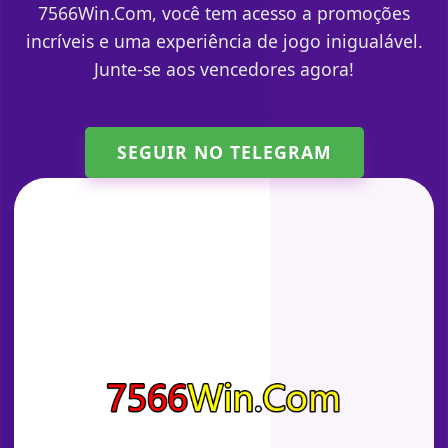
7566Win.Com, você tem acesso a promoções
incríveis e uma experiência de jogo inigualável.
Junte-se aos vencedores agora!
SEGUIR NO TELEGRAM